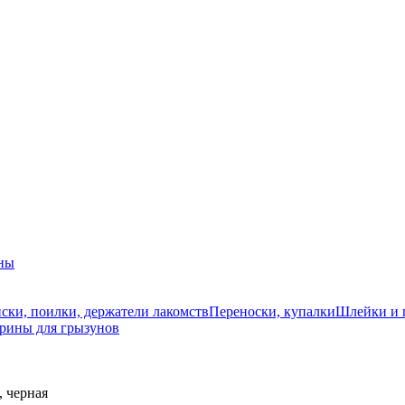
ны
ски, поилки, держатели лакомств
Переноски, купалки
Шлейки и 
рины для грызунов
, черная