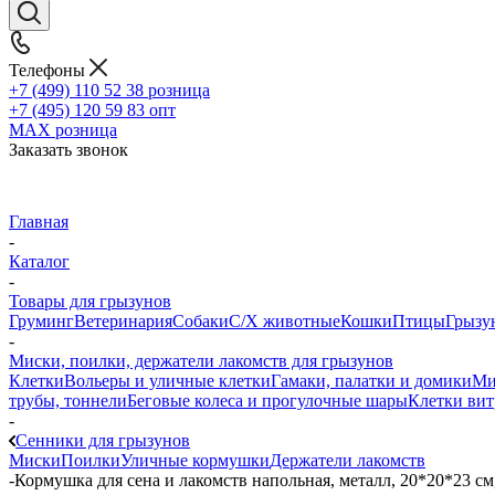
Телефоны
+7 (499) 110 52 38
розница
+7 (495) 120 59 83
опт
MAX
розница
Заказать звонок
Главная
-
Каталог
-
Товары для грызунов
Груминг
Ветеринария
Собаки
С/Х животные
Кошки
Птицы
Грызу
-
Миски, поилки, держатели лакомств для грызунов
Клетки
Вольеры и уличные клетки
Гамаки, палатки и домики
Ми
трубы, тоннели
Беговые колеса и прогулочные шары
Клетки вит
-
Сенники для грызунов
Миски
Поилки
Уличные кормушки
Держатели лакомств
-
Кормушка для сена и лакомств напольная, металл, 20*20*23 см