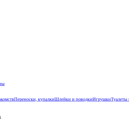
ны
акомств
Переноски, купалки
Шлейки и поводки
Игрушки
Туалеты
в