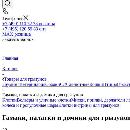
Телефоны
+7 (499) 110 52 38
розница
+7 (495) 120 59 83
опт
MAX
розница
Заказать звонок
Главная
-
Каталог
-
Товары для грызунов
Груминг
Ветеринария
Собаки
С/Х животные
Кошки
Птицы
Грызу
-
Гамаки, палатки и домики для грызунов
Клетки
Вольеры и уличные клетки
Миски, поилки, держатели л
колеса и прогулочные шары
Клетки витрины для грызунов
Гамаки, палатки и домики для грызуно
20