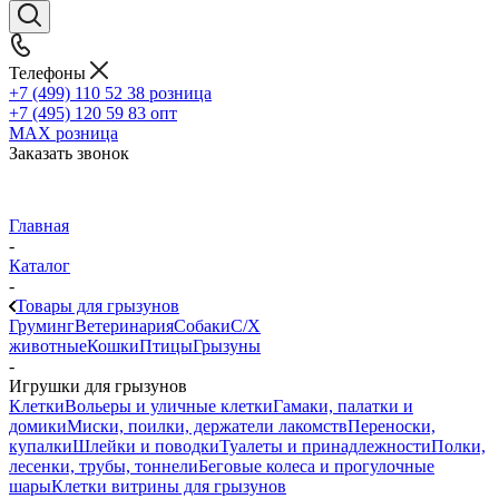
Телефоны
+7 (499) 110 52 38
розница
+7 (495) 120 59 83
опт
MAX
розница
Заказать звонок
Главная
-
Каталог
-
Товары для грызунов
Груминг
Ветеринария
Собаки
С/Х
животные
Кошки
Птицы
Грызуны
-
Игрушки для грызунов
Клетки
Вольеры и уличные клетки
Гамаки, палатки и
домики
Миски, поилки, держатели лакомств
Переноски,
купалки
Шлейки и поводки
Туалеты и принадлежности
Полки,
лесенки, трубы, тоннели
Беговые колеса и прогулочные
шары
Клетки витрины для грызунов