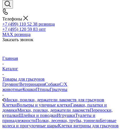
Телефоны
+7 (499) 110 52 38
розница
+7 (495) 120 59 83
опт
MAX
розница
Заказать звонок
Главная
-
Каталог
-
Товары для грызунов
Груминг
Ветеринария
Собаки
С/Х
животные
Кошки
Птицы
Грызуны
-
Миски, поилки, держатели лакомств для грызунов
Клетки
Вольеры и уличные клетки
Гамаки, палатки и
домики
Миски, поилки, держатели лакомств
Переноски,
купалки
Шлейки и поводки
Игрушки
Туалеты и
принадлежности
Полки, лесенки, трубы, тоннели
Беговые
колеса и прогулочные шары
Клетки витрины для грызунов