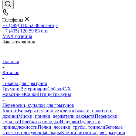
Телефоны
+7 (499) 110 52 38
розница
+7 (495) 120 59 83
опт
MAX
розница
Заказать звонок
Главная
-
Каталог
-
Товары для грызунов
Груминг
Ветеринария
Собаки
С/Х
животные
Кошки
Птицы
Грызуны
-
Переноски, купалки для грызунов
Клетки
Вольеры и уличные клетки
Гамаки, палатки и
домики
Миски, поилки, держатели лакомств
Переноски,
купалки
Шлейки и поводки
Игрушки
Туалеты и
принадлежности
Полки, лесенки, трубы, тоннели
Беговые
колеса и прогулочные шары
Клетки витрины для грызунов