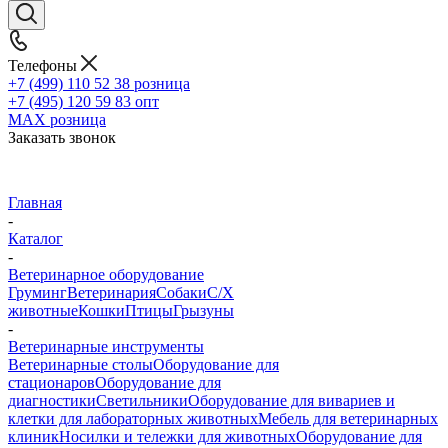
Телефоны
+7 (499) 110 52 38
розница
+7 (495) 120 59 83
опт
MAX
розница
Заказать звонок
Главная
-
Каталог
-
Ветеринарное оборудование
Груминг
Ветеринария
Собаки
С/Х
животные
Кошки
Птицы
Грызуны
-
Ветеринарные инструменты
Ветеринарные столы
Оборудование для
стационаров
Оборудование для
диагностики
Светильники
Оборудование для вивариев и
клетки для лабораторных животных
Мебель для ветеринарных
клиник
Носилки и тележки для животных
Оборудование для