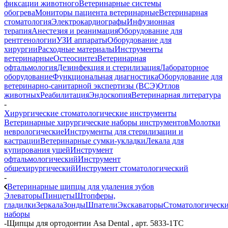
фиксации животного
Ветеринарные системы
обогрева
Мониторы пациента ветеринарные
Ветеринарная
стоматология
Электрокардиографы
Инфузионная
терапия
Анестезия и реанимация
Оборудование для
рентгенологии
УЗИ аппараты
Оборудование для
хирургии
Расходные материалы
Инструменты
ветеринарные
Остеосинтез
Ветеринарная
офтальмология
Дезинфекция и стерилизация
Лабораторное
оборудование
Функциональная диагностика
Оборудование для
ветеринарно-санитарной экспертизы (ВСЭ)
Отлов
животных
Реабилитация
Эндоскопия
Ветеринарная литература
-
Хирургические стоматологические инструменты
Ветеринарные хирургические наборы инструментов
Молотки
неврологические
Инструменты для стерилизации и
кастрации
Ветеринарные сумки-укладки
Лекала для
купирования ушей
Инструмент
офтальмологический
Инструмент
общехирургический
Инструмент стоматологический
-
Ветеринарные щипцы для удаления зубов
Элеваторы
Пинцеты
Штопферы,
гладилки
Зеркала
Зонды
Шпатели
Экскаваторы
Стоматологическ
наборы
-
Щипцы для ортодонтии Asa Dental , арт. 5833-1TC