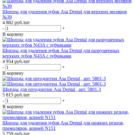
Щипцы для удаления зубов Asa Dental для верхних моляров
№39
4 882
руб.
/шт
-
+
В корзину
Щипцы для удаления зубов Asa Dental для разрушенных
верхних зубов N43A с зубчиками
4 954
руб.
/шт
-
+
В корзину
Щипцы для ортодонтии Asa Dental , арт. 5801-3
5 815
руб.
/шт
-
+
В корзину
Щипцы для удаления зубов Asa Dental для нижних резцов,
премоляров, корней N151
5 759
руб.
/шт