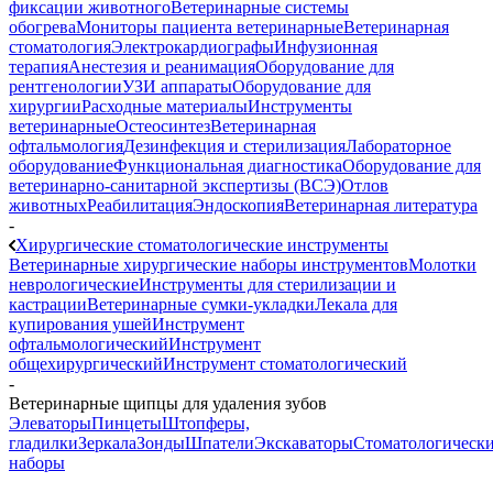
фиксации животного
Ветеринарные системы
обогрева
Мониторы пациента ветеринарные
Ветеринарная
стоматология
Электрокардиографы
Инфузионная
терапия
Анестезия и реанимация
Оборудование для
рентгенологии
УЗИ аппараты
Оборудование для
хирургии
Расходные материалы
Инструменты
ветеринарные
Остеосинтез
Ветеринарная
офтальмология
Дезинфекция и стерилизация
Лабораторное
оборудование
Функциональная диагностика
Оборудование для
ветеринарно-санитарной экспертизы (ВСЭ)
Отлов
животных
Реабилитация
Эндоскопия
Ветеринарная литература
-
Хирургические стоматологические инструменты
Ветеринарные хирургические наборы инструментов
Молотки
неврологические
Инструменты для стерилизации и
кастрации
Ветеринарные сумки-укладки
Лекала для
купирования ушей
Инструмент
офтальмологический
Инструмент
общехирургический
Инструмент стоматологический
-
Ветеринарные щипцы для удаления зубов
Элеваторы
Пинцеты
Штопферы,
гладилки
Зеркала
Зонды
Шпатели
Экскаваторы
Стоматологическ
наборы