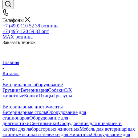
Телефоны
+7 (499) 110 52 38
розница
+7 (495) 120 59 83
опт
MAX
розница
Заказать звонок
Главная
-
Каталог
-
Ветеринарное оборудование
Груминг
Ветеринария
Собаки
С/Х
животные
Кошки
Птицы
Грызуны
-
Ветеринарные инструменты
Ветеринарные столы
Оборудование для
стационаров
Оборудование для
диагностики
Светильники
Оборудование для вивариев и
клетки для лабораторных животных
Мебель для ветеринарных
клиник
Носилки и тележки для животных
Оборудование для