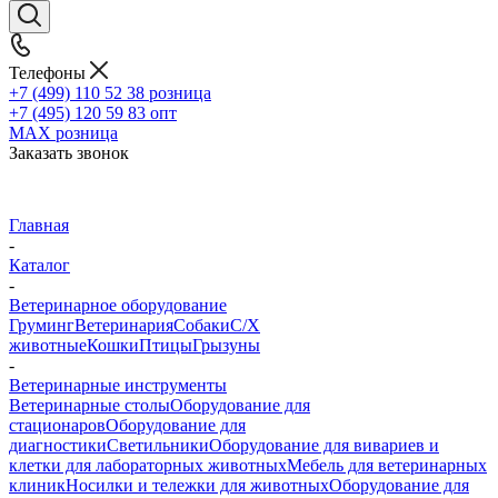
Телефоны
+7 (499) 110 52 38
розница
+7 (495) 120 59 83
опт
MAX
розница
Заказать звонок
Главная
-
Каталог
-
Ветеринарное оборудование
Груминг
Ветеринария
Собаки
С/Х
животные
Кошки
Птицы
Грызуны
-
Ветеринарные инструменты
Ветеринарные столы
Оборудование для
стационаров
Оборудование для
диагностики
Светильники
Оборудование для вивариев и
клетки для лабораторных животных
Мебель для ветеринарных
клиник
Носилки и тележки для животных
Оборудование для