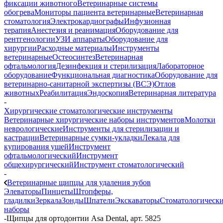
фиксации животного
Ветеринарные системы
обогрева
Мониторы пациента ветеринарные
Ветеринарная
стоматология
Электрокардиографы
Инфузионная
терапия
Анестезия и реанимация
Оборудование для
рентгенологии
УЗИ аппараты
Оборудование для
хирургии
Расходные материалы
Инструменты
ветеринарные
Остеосинтез
Ветеринарная
офтальмология
Дезинфекция и стерилизация
Лабораторное
оборудование
Функциональная диагностика
Оборудование для
ветеринарно-санитарной экспертизы (ВСЭ)
Отлов
животных
Реабилитация
Эндоскопия
Ветеринарная литература
-
Хирургические стоматологические инструменты
Ветеринарные хирургические наборы инструментов
Молотки
неврологические
Инструменты для стерилизации и
кастрации
Ветеринарные сумки-укладки
Лекала для
купирования ушей
Инструмент
офтальмологический
Инструмент
общехирургический
Инструмент стоматологический
-
Ветеринарные щипцы для удаления зубов
Элеваторы
Пинцеты
Штопферы,
гладилки
Зеркала
Зонды
Шпатели
Экскаваторы
Стоматологическ
наборы
-
Щипцы для ортодонтии Asa Dental, арт. 5825