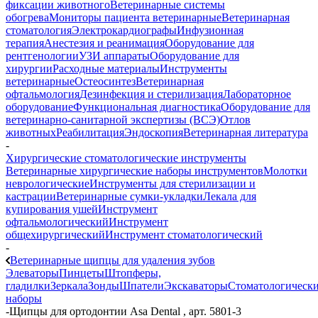
фиксации животного
Ветеринарные системы
обогрева
Мониторы пациента ветеринарные
Ветеринарная
стоматология
Электрокардиографы
Инфузионная
терапия
Анестезия и реанимация
Оборудование для
рентгенологии
УЗИ аппараты
Оборудование для
хирургии
Расходные материалы
Инструменты
ветеринарные
Остеосинтез
Ветеринарная
офтальмология
Дезинфекция и стерилизация
Лабораторное
оборудование
Функциональная диагностика
Оборудование для
ветеринарно-санитарной экспертизы (ВСЭ)
Отлов
животных
Реабилитация
Эндоскопия
Ветеринарная литература
-
Хирургические стоматологические инструменты
Ветеринарные хирургические наборы инструментов
Молотки
неврологические
Инструменты для стерилизации и
кастрации
Ветеринарные сумки-укладки
Лекала для
купирования ушей
Инструмент
офтальмологический
Инструмент
общехирургический
Инструмент стоматологический
-
Ветеринарные щипцы для удаления зубов
Элеваторы
Пинцеты
Штопферы,
гладилки
Зеркала
Зонды
Шпатели
Экскаваторы
Стоматологическ
наборы
-
Щипцы для ортодонтии Asa Dental , арт. 5801-3