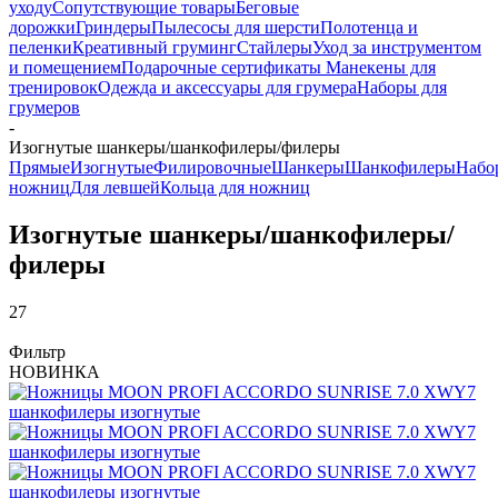
уходу
Сопутствующие товары
Беговые
дорожки
Гриндеры
Пылесосы для шерсти
Полотенца и
пеленки
Креативный груминг
Стайлеры
Уход за инструментом
и помещением
Подарочные сертификаты
Манекены для
тренировок
Одежда и аксессуары для грумера
Наборы для
грумеров
-
Изогнутые шанкеры/шанкофилеры/филеры
Прямые
Изогнутые
Филировочные
Шанкеры
Шанкофилеры
Набо
ножниц
Для левшей
Кольца для ножниц
Изогнутые шанкеры/шанкофилеры/
филеры
27
Фильтр
НОВИНКА