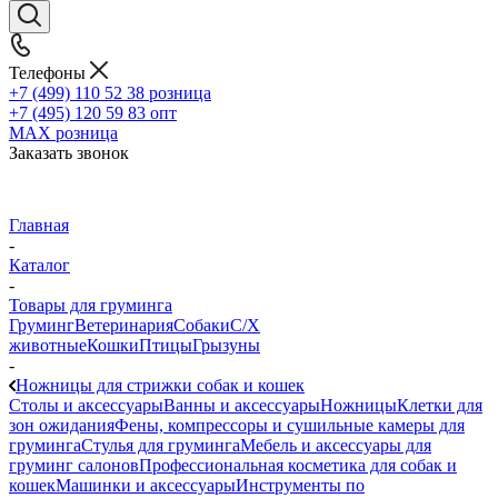
Телефоны
+7 (499) 110 52 38
розница
+7 (495) 120 59 83
опт
MAX
розница
Заказать звонок
Главная
-
Каталог
-
Товары для груминга
Груминг
Ветеринария
Собаки
С/Х
животные
Кошки
Птицы
Грызуны
-
Ножницы для стрижки собак и кошек
Столы и аксессуары
Ванны и аксессуары
Ножницы
Клетки для
зон ожидания
Фены, компрессоры и сушильные камеры для
груминга
Стулья для груминга
Мебель и аксессуары для
груминг салонов
Профессиональная косметика для собак и
кошек
Машинки и аксессуары
Инструменты по