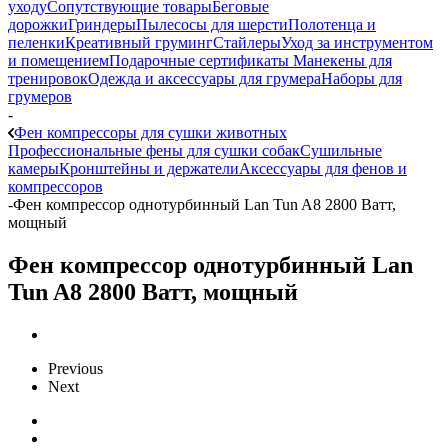
уходу
Сопутствующие товары
Беговые
дорожки
Гриндеры
Пылесосы для шерсти
Полотенца и
пеленки
Креативный груминг
Стайлеры
Уход за инструментом
и помещением
Подарочные сертификаты
Манекены для
тренировок
Одежда и аксессуары для грумера
Наборы для
грумеров
-
Фен компрессоры для сушки животных
Профессиональные фены для сушки собак
Сушильные
камеры
Кронштейны и держатели
Аксессуары для фенов и
компрессоров
-
Фен компрессор однотурбинный Lan Tun A8 2800 Ватт,
мощный
Фен компрессор однотурбинный Lan
Tun A8 2800 Ватт, мощный
Previous
Next