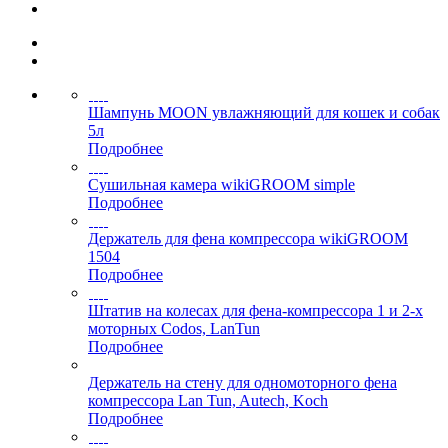
Шампунь MOON увлажняющий для кошек и собак
5л
Подробнее
Сушильная камера wikiGROOM simple
Подробнее
Держатель для фена компрессора wikiGROOM
1504
Подробнее
Штатив на колесах для фена-компрессора 1 и 2-х
моторных Codos, LanTun
Подробнее
Держатель на стену для одномоторного фена
компрессора Lan Tun, Autech, Koch
Подробнее