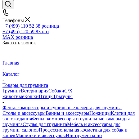
Телефоны
+7 (499) 110 52 38
розница
+7 (495) 120 59 83
опт
MAX
розница
Заказать звонок
Главная
-
Каталог
-
Товары для груминга
Груминг
Ветеринария
Собаки
С/Х
животные
Кошки
Птицы
Грызуны
-
Фены, компрессоры и сушильные камеры для груминга
Столы и аксессуары
Ванны и аксессуары
Ножницы
Клетки для
зон ожидания
Фены, компрессоры и сушильные камеры для
груминга
Стулья для груминга
Мебель и аксессуары для
груминг салонов
Профессиональная косметика для собак и
кошек
Машинки и аксессуары
Инструменты по