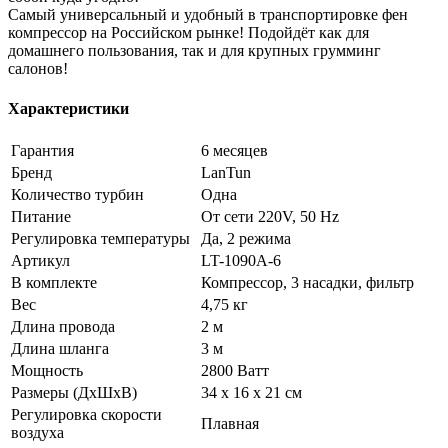
Самый универсальный и удобный в транспортировке фен
компрессор на Российском рынке! Подойдёт как для
домашнего пользования, так и для крупных грумминг
салонов!
Характеристики
Гарантия
6 месяцев
Бренд
LanTun
Количество турбин
Одна
Питание
От сети 220V, 50 Hz
Регулировка температуры
Да, 2 режима
Артикул
LT-1090A-6
В комплекте
Компрессор, 3 насадки, фильтр
Вес
4,75 кг
Длина провода
2 м
Длина шланга
3 м
Мощность
2800 Ватт
Размеры (ДхШхВ)
34 х 16 х 21 см
Регулировка скорости
Плавная
воздуха