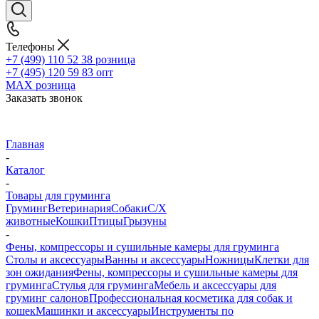
Телефоны
+7 (499) 110 52 38
розница
+7 (495) 120 59 83
опт
MAX
розница
Заказать звонок
Главная
-
Каталог
-
Товары для груминга
Груминг
Ветеринария
Собаки
С/Х
животные
Кошки
Птицы
Грызуны
-
Фены, компрессоры и сушильные камеры для груминга
Столы и аксессуары
Ванны и аксессуары
Ножницы
Клетки для
зон ожидания
Фены, компрессоры и сушильные камеры для
груминга
Стулья для груминга
Мебель и аксессуары для
груминг салонов
Профессиональная косметика для собак и
кошек
Машинки и аксессуары
Инструменты по