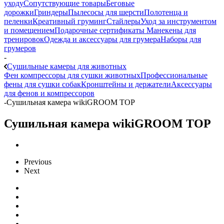
уходу
Сопутствующие товары
Беговые
дорожки
Гриндеры
Пылесосы для шерсти
Полотенца и
пеленки
Креативный груминг
Стайлеры
Уход за инструментом
и помещением
Подарочные сертификаты
Манекены для
тренировок
Одежда и аксессуары для грумера
Наборы для
грумеров
-
Сушильные камеры для животных
Фен компрессоры для сушки животных
Профессиональные
фены для сушки собак
Кронштейны и держатели
Аксессуары
для фенов и компрессоров
-
Сушильная камера wikiGROOM TOP
Сушильная камера wikiGROOM TOP
Previous
Next