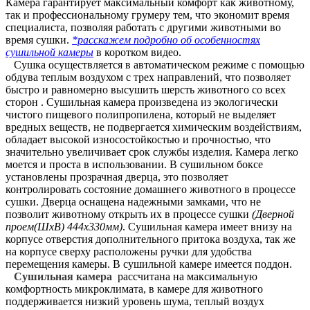
Камера гарантирует максимальный комфорт как животному,
так и профессиональному грумеру тем, что экономит время
специалиста, позволяя работать с другими животными во
время сушки.
*расскажем подробно об особенностях
сушильной камеры
в коротком видео.
Сушка осуществляется в автоматическом режиме с помощью
обдува теплым воздухом с трех направлений, что позволяет
быстро и равномерно высушить шерсть животного со всех
сторон . Сушильная камера произведена из экологически
чистого пищевого полипропилена, который не выделяет
вредных веществ, не подвергается химическим воздействиям,
обладает высокой износостойкостью и прочностью, что
значительно увеличивает срок службы изделия. Камера легко
моется и проста в использовании. В сушильном боксе
установлены прозрачная дверца, это позволяет
контролировать состояние домашнего животного в процессе
сушки. Дверца оснащена надежными замками, что не
позволит животному открыть их в процессе сушки
(Дверной
проем(ШхВ) 444х330мм)
. Сушильная камера имеет внизу на
корпусе отверстия дополнительного притока воздуха, так же
на корпусе сверху расположены ручки для удобства
перемещения камеры. В сушильной камере имеется поддон.
Сушильная камера
рассчитана на максимальную
комфортность микроклимата, в камере для животного
поддерживается низкий уровень шума, теплый воздух