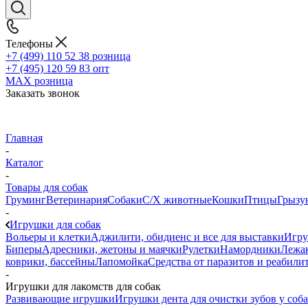
Телефоны
+7 (499) 110 52 38
розница
+7 (495) 120 59 83
опт
MAX
розница
Заказать звонок
Главная
-
Каталог
-
Товары для собак
Груминг
Ветеринария
Собаки
С/Х животные
Кошки
Птицы
Грызу
-
Игрушки для собак
Вольеры и клетки
Аджилити, обидиенс и все для выставки
Игр
Биперы
Адресники, жетоны и маячки
Рулетки
Намордники
Лежак
коврики, бассейны
Лапомойка
Средства от паразитов и реабили
-
Игрушки для лакомств для собак
Развивающие игрушки
Игрушки дента для очистки зубов у соб