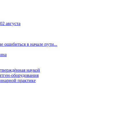
2 августа
 ошибиться в начале пути...
ина
дтверждённая наукой
нтген-оборудования
ринарной практике