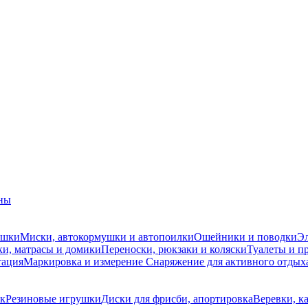
ны
ушки
Миски, автокормушки и автопоилки
Ошейники и поводки
Эл
и, матрасы и домики
Переноски, рюкзаки и коляски
Туалеты и п
тация
Маркировка и измерение
Снаряжение для активного отдых
ак
Резиновые игрушки
Диски для фрисби, апортировка
Веревки, к