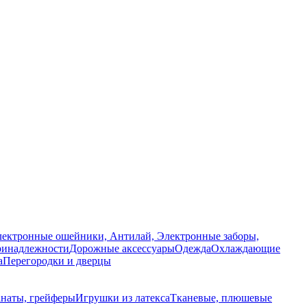
ектронные ошейники, Антилай, Электронные заборы,
ринадлежности
Дорожные аксессуары
Одежда
Охлаждающие
а
Перегородки и дверцы
анаты, грейферы
Игрушки из латекса
Тканевые, плюшевые