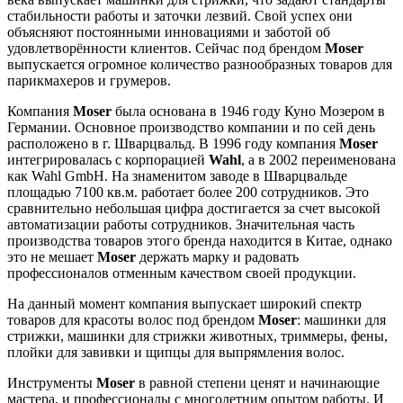
стабильности работы и заточки лезвий. Свой успех они
объясняют постоянными инновациями и заботой об
удовлетворённости клиентов. Сейчас под брендом
Moser
выпускается огромное количество разнообразных товаров для
парикмахеров и грумеров.
Компания
Moser
была основана в 1946 году Куно Мозером в
Германии. Основное производство компании и по сей день
расположено в г. Шварцвальд. В 1996 году компания
Moser
интегрировалась с корпорацией
Wahl
, а в 2002 переименована
как Wahl GmbH. На знаменитом заводе в Шварцвальде
площадью 7100 кв.м. работает более 200 сотрудников. Это
сравнительно небольшая цифра достигается за счет высокой
автоматизации работы сотрудников. Значительная часть
производства товаров этого бренда находится в Китае, однако
это не мешает
Mo
ser
держать марку и радовать
профессионалов отменным качеством своей продукции.
На данный момент компания выпускает широкий спектр
товаров для красоты волос под брендом
Moser
: машинки для
стрижки, машинки для стрижки животных, триммеры, фены,
плойки для завивки и щипцы для выпрямления волос.
Инструменты
Moser
в равной степени ценят и начинающие
мастера, и профессионалы с многолетним опытом работы. И