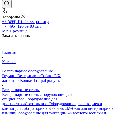
Телефоны
+7 (499) 110 52 38
розница
+7 (495) 120 59 83
опт
MAX
розница
Заказать звонок
Главная
-
Каталог
-
Ветеринарное оборудование
Груминг
Ветеринария
Собаки
С/Х
животные
Кошки
Птицы
Грызуны
-
Ветеринарные столы
Ветеринарные столы
Оборудование для
стационаров
Оборудование для
диагностики
Светильники
Оборудование для вивариев и
клетки для лабораторных животных
Мебель для ветеринарных
клиник
Оборудование для фиксации животного
Носилки и