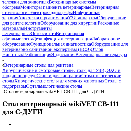
тележки для животных
Ветеринарные системы
обогрева
Мониторы пациента ветеринарные
Ветеринарная
стоматология
Электрокардиографы
Инфузионная
терапия
Анестезия и реанимация
УЗИ аппараты
Оборудование
для рентгенологии
Оборудование для хирургии
Расходные
материалы
Инструменты
ветеринарные
Остеосинтез
Ветеринарная
офтальмология
Дезинфекция и стерилизация
Лабораторное
оборудование
Функциональная диагностика
Оборудование для
ветеринарно-санитарной экспертизы (ВСЭ)
Отлов
животных
Реабилитация
Эндоскопия
Ветеринарная литература
-
Ветеринарные столы для рентгена
Хирургические и смотровые столы
Столы для УЗИ, ЭХО и
кардио процедур
Станки для кастрации
Стоматологические
столы
Хирургические столы для мелких животных
Столы с
подогревом
Офтальмологические столы
-
Стол ветеринарный wikiVET СВ-111 для С-ДУГИ
Стол ветеринарный wikiVET СВ-111
для С-ДУГИ