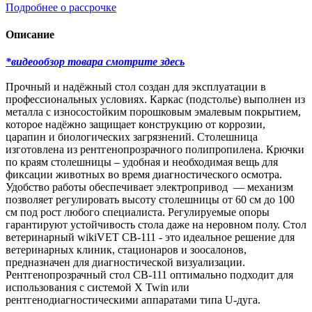
Подробнее о рассрочке
Описание
*видеообзор товара смотрите здесь
Прочный и надёжный стол создан для эксплуатации в
профессиональных условиях. Каркас (подстолье) выполнен из
металла с износостойким порошковым эмалевым покрытием,
которое надёжно защищает конструкцию от коррозии,
царапин и биологических загрязнений. Столешница
изготовлена из рентгенопрозрачного полипропилена. Крючки
по краям столешницы – удобная и необходимая вещь для
фиксации животных во время диагностического осмотра.
Удобство работы обеспечивает электропривод — механизм
позволяет регулировать высоту столешницы от 60 см до 100
см под рост любого специалиста. Регулируемые опоры
гарантируют устойчивость стола даже на неровном полу. Стол
ветеринарный wikiVET СВ-111 - это идеальное решение для
ветеринарных клиник, стационаров и зоосалонов,
предназначен для диагностической визуализации.
Рентгенопрозрачный стол СВ-111 оптимально подходит для
использования с системой X Twin или
рентгенодиагностическими аппаратами типа U-дуга.