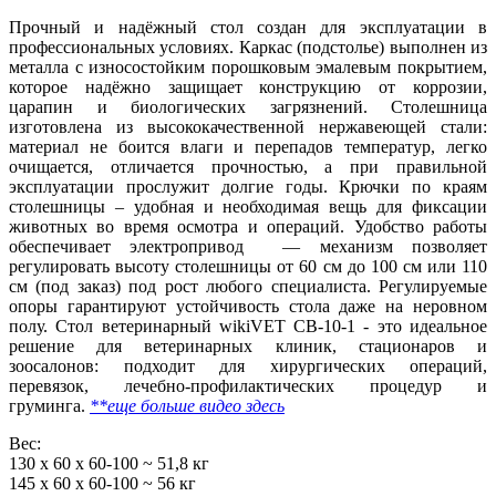
Прочный и надёжный стол создан для эксплуатации в
профессиональных условиях. Каркас (подстолье) выполнен из
металла с износостойким порошковым эмалевым покрытием,
которое надёжно защищает конструкцию от коррозии,
царапин и биологических загрязнений. Столешница
изготовлена из высококачественной нержавеющей стали:
материал не боится влаги и перепадов температур, легко
очищается, отличается прочностью, а при правильной
эксплуатации прослужит долгие годы. Крючки по краям
столешницы – удобная и необходимая вещь для фиксации
животных во время осмотра и операций. Удобство работы
обеспечивает электропривод — механизм позволяет
регулировать высоту столешницы от 60 см до 100 см или 110
см (под заказ) под рост любого специалиста. Регулируемые
опоры гарантируют устойчивость стола даже на неровном
полу. Стол ветеринарный wikiVET СВ-10-1 - это идеальное
решение для ветеринарных клиник, стационаров и
зоосалонов: подходит для хирургических операций,
перевязок, лечебно‑профилактических процедур и
груминга.
**еще больше видео здесь
Вес:
130 х 60 х 60-100 ~ 51,8 кг
145 х 60 х 60-100 ~ 56 кг