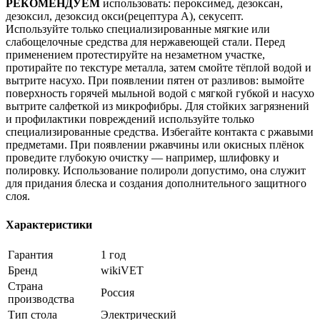
РЕКОМЕНДУЕМ
использовать: пероксимед, дезоксан,
дезоксил, дезоксид окси(рецептура А), секусепт.
Используйте только специализированные мягкие или
слабощелочные средства для нержавеющей стали. Перед
применением протестируйте на незаметном участке,
протирайте по текстуре металла, затем смойте тёплой водой и
вытрите насухо. При появлении пятен от разливов: вымойте
поверхность горячей мыльной водой с мягкой губкой и насухо
вытрите салфеткой из микрофибры. Для стойких загрязнений
и профилактики повреждений используйте только
специализированные средства. Избегайте контакта с ржавыми
предметами. При появлении ржавчины или окисных плёнок
проведите глубокую очистку — например, шлифовку и
полировку. Использование полироли допустимо, она служит
для придания блеска и создания дополнительного защитного
слоя.
Характеристики
Гарантия
1 год
Бренд
wikiVET
Страна
Россия
производства
Тип стола
Электрический