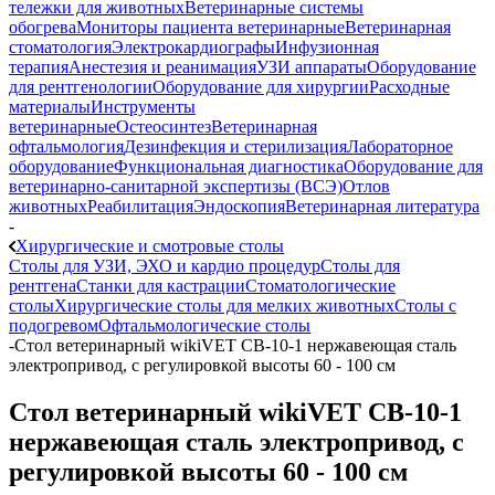
тележки для животных
Ветеринарные системы
обогрева
Мониторы пациента ветеринарные
Ветеринарная
стоматология
Электрокардиографы
Инфузионная
терапия
Анестезия и реанимация
УЗИ аппараты
Оборудование
для рентгенологии
Оборудование для хирургии
Расходные
материалы
Инструменты
ветеринарные
Остеосинтез
Ветеринарная
офтальмология
Дезинфекция и стерилизация
Лабораторное
оборудование
Функциональная диагностика
Оборудование для
ветеринарно-санитарной экспертизы (ВСЭ)
Отлов
животных
Реабилитация
Эндоскопия
Ветеринарная литература
-
Хирургические и смотровые столы
Столы для УЗИ, ЭХО и кардио процедур
Столы для
рентгена
Станки для кастрации
Стоматологические
столы
Хирургические столы для мелких животных
Столы с
подогревом
Офтальмологические столы
-
Стол ветеринарный wikiVET СВ-10-1 нержавеющая сталь
электропривод, с регулировкой высоты 60 - 100 см
Стол ветеринарный wikiVET СВ-10-1
нержавеющая сталь электропривод, с
регулировкой высоты 60 - 100 см