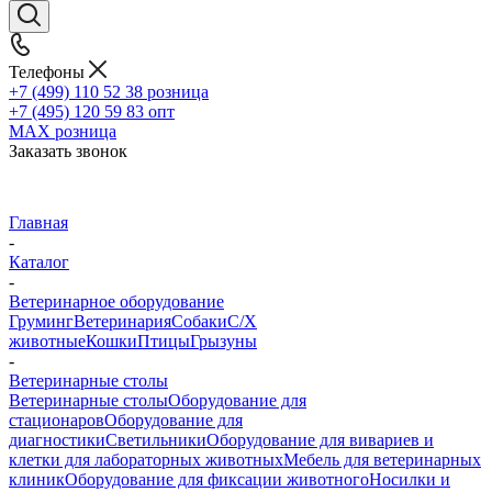
Телефоны
+7 (499) 110 52 38
розница
+7 (495) 120 59 83
опт
MAX
розница
Заказать звонок
Главная
-
Каталог
-
Ветеринарное оборудование
Груминг
Ветеринария
Собаки
С/Х
животные
Кошки
Птицы
Грызуны
-
Ветеринарные столы
Ветеринарные столы
Оборудование для
стационаров
Оборудование для
диагностики
Светильники
Оборудование для вивариев и
клетки для лабораторных животных
Мебель для ветеринарных
клиник
Оборудование для фиксации животного
Носилки и