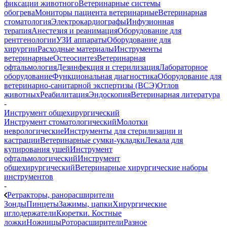
фиксации животного
Ветеринарные системы
обогрева
Мониторы пациента ветеринарные
Ветеринарная
стоматология
Электрокардиографы
Инфузионная
терапия
Анестезия и реанимация
Оборудование для
рентгенологии
УЗИ аппараты
Оборудование для
хирургии
Расходные материалы
Инструменты
ветеринарные
Остеосинтез
Ветеринарная
офтальмология
Дезинфекция и стерилизация
Лабораторное
оборудование
Функциональная диагностика
Оборудование для
ветеринарно-санитарной экспертизы (ВСЭ)
Отлов
животных
Реабилитация
Эндоскопия
Ветеринарная литература
-
Инструмент общехирургический
Инструмент стоматологический
Молотки
неврологические
Инструменты для стерилизации и
кастрации
Ветеринарные сумки-укладки
Лекала для
купирования ушей
Инструмент
офтальмологический
Инструмент
общехирургический
Ветеринарные хирургические наборы
инструментов
-
Ретракторы, ранорасширители
Зонды
Пинцеты
Зажимы, цапки
Хирургические
иглодержатели
Кюретки. Костные
ложки
Ножницы
Роторасширители
Разное