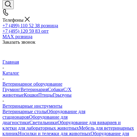
Телефоны
+7 (499) 110 52 38
розница
+7 (495) 120 59 83
опт
MAX
розница
Заказать звонок
Главная
-
Каталог
-
Ветеринарное оборудование
Груминг
Ветеринария
Собаки
С/Х
животные
Кошки
Птицы
Грызуны
-
Ветеринарные инструменты
Ветеринарные столы
Оборудование для
стационаров
Оборудование для
диагностики
Светильники
Оборудование для вивариев и
клетки для лабораторных животных
Мебель для ветеринарных
клиник
Носилки и тележки для животных
Оборудование для