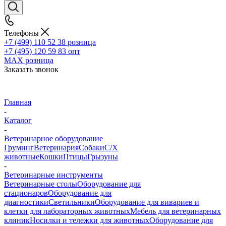
Телефоны
+7 (499) 110 52 38
розница
+7 (495) 120 59 83
опт
MAX
розница
Заказать звонок
Главная
-
Каталог
-
Ветеринарное оборудование
Груминг
Ветеринария
Собаки
С/Х
животные
Кошки
Птицы
Грызуны
-
Ветеринарные инструменты
Ветеринарные столы
Оборудование для
стационаров
Оборудование для
диагностики
Светильники
Оборудование для вивариев и
клетки для лабораторных животных
Мебель для ветеринарных
клиник
Носилки и тележки для животных
Оборудование для