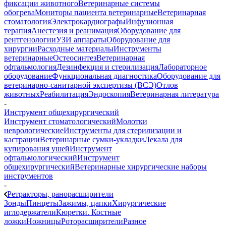
фиксации животного
Ветеринарные системы
обогрева
Мониторы пациента ветеринарные
Ветеринарная
стоматология
Электрокардиографы
Инфузионная
терапия
Анестезия и реанимация
Оборудование для
рентгенологии
УЗИ аппараты
Оборудование для
хирургии
Расходные материалы
Инструменты
ветеринарные
Остеосинтез
Ветеринарная
офтальмология
Дезинфекция и стерилизация
Лабораторное
оборудование
Функциональная диагностика
Оборудование для
ветеринарно-санитарной экспертизы (ВСЭ)
Отлов
животных
Реабилитация
Эндоскопия
Ветеринарная литература
-
Инструмент общехирургический
Инструмент стоматологический
Молотки
неврологические
Инструменты для стерилизации и
кастрации
Ветеринарные сумки-укладки
Лекала для
купирования ушей
Инструмент
офтальмологический
Инструмент
общехирургический
Ветеринарные хирургические наборы
инструментов
-
Ретракторы, ранорасширители
Зонды
Пинцеты
Зажимы, цапки
Хирургические
иглодержатели
Кюретки. Костные
ложки
Ножницы
Роторасширители
Разное