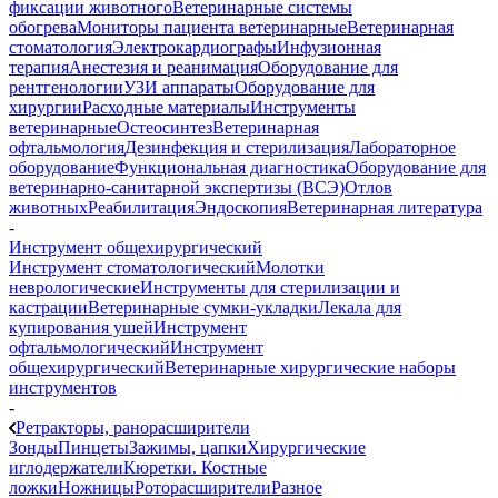
фиксации животного
Ветеринарные системы
обогрева
Мониторы пациента ветеринарные
Ветеринарная
стоматология
Электрокардиографы
Инфузионная
терапия
Анестезия и реанимация
Оборудование для
рентгенологии
УЗИ аппараты
Оборудование для
хирургии
Расходные материалы
Инструменты
ветеринарные
Остеосинтез
Ветеринарная
офтальмология
Дезинфекция и стерилизация
Лабораторное
оборудование
Функциональная диагностика
Оборудование для
ветеринарно-санитарной экспертизы (ВСЭ)
Отлов
животных
Реабилитация
Эндоскопия
Ветеринарная литература
-
Инструмент общехирургический
Инструмент стоматологический
Молотки
неврологические
Инструменты для стерилизации и
кастрации
Ветеринарные сумки-укладки
Лекала для
купирования ушей
Инструмент
офтальмологический
Инструмент
общехирургический
Ветеринарные хирургические наборы
инструментов
-
Ретракторы, ранорасширители
Зонды
Пинцеты
Зажимы, цапки
Хирургические
иглодержатели
Кюретки. Костные
ложки
Ножницы
Роторасширители
Разное