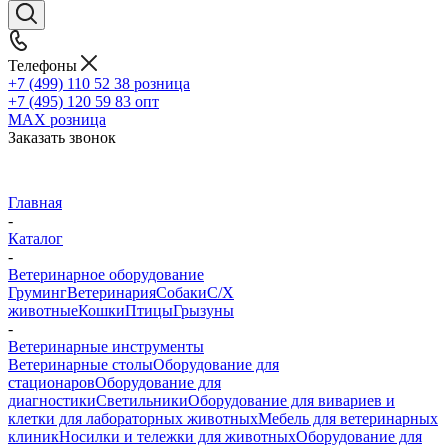
Телефоны
+7 (499) 110 52 38
розница
+7 (495) 120 59 83
опт
MAX
розница
Заказать звонок
Главная
-
Каталог
-
Ветеринарное оборудование
Груминг
Ветеринария
Собаки
С/Х
животные
Кошки
Птицы
Грызуны
-
Ветеринарные инструменты
Ветеринарные столы
Оборудование для
стационаров
Оборудование для
диагностики
Светильники
Оборудование для вивариев и
клетки для лабораторных животных
Мебель для ветеринарных
клиник
Носилки и тележки для животных
Оборудование для