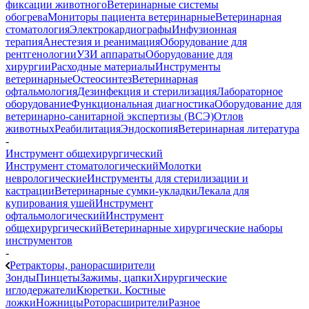
фиксации животного
Ветеринарные системы
обогрева
Мониторы пациента ветеринарные
Ветеринарная
стоматология
Электрокардиографы
Инфузионная
терапия
Анестезия и реанимация
Оборудование для
рентгенологии
УЗИ аппараты
Оборудование для
хирургии
Расходные материалы
Инструменты
ветеринарные
Остеосинтез
Ветеринарная
офтальмология
Дезинфекция и стерилизация
Лабораторное
оборудование
Функциональная диагностика
Оборудование для
ветеринарно-санитарной экспертизы (ВСЭ)
Отлов
животных
Реабилитация
Эндоскопия
Ветеринарная литература
-
Инструмент общехирургический
Инструмент стоматологический
Молотки
неврологические
Инструменты для стерилизации и
кастрации
Ветеринарные сумки-укладки
Лекала для
купирования ушей
Инструмент
офтальмологический
Инструмент
общехирургический
Ветеринарные хирургические наборы
инструментов
-
Ретракторы, ранорасширители
Зонды
Пинцеты
Зажимы, цапки
Хирургические
иглодержатели
Кюретки. Костные
ложки
Ножницы
Роторасширители
Разное