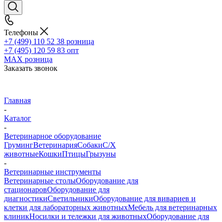
Телефоны
+7 (499) 110 52 38
розница
+7 (495) 120 59 83
опт
MAX
розница
Заказать звонок
Главная
-
Каталог
-
Ветеринарное оборудование
Груминг
Ветеринария
Собаки
С/Х
животные
Кошки
Птицы
Грызуны
-
Ветеринарные инструменты
Ветеринарные столы
Оборудование для
стационаров
Оборудование для
диагностики
Светильники
Оборудование для вивариев и
клетки для лабораторных животных
Мебель для ветеринарных
клиник
Носилки и тележки для животных
Оборудование для