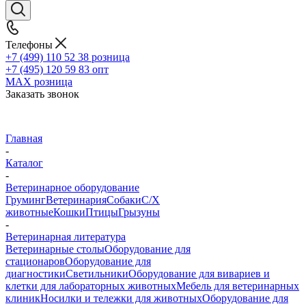
Телефоны
+7 (499) 110 52 38
розница
+7 (495) 120 59 83
опт
MAX
розница
Заказать звонок
Главная
-
Каталог
-
Ветеринарное оборудование
Груминг
Ветеринария
Собаки
С/Х
животные
Кошки
Птицы
Грызуны
-
Ветеринарная литература
Ветеринарные столы
Оборудование для
стационаров
Оборудование для
диагностики
Светильники
Оборудование для вивариев и
клетки для лабораторных животных
Мебель для ветеринарных
клиник
Носилки и тележки для животных
Оборудование для