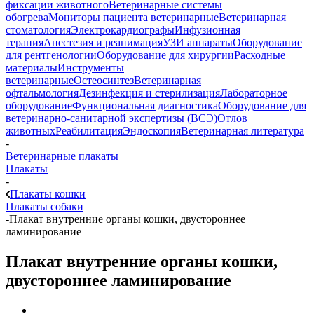
фиксации животного
Ветеринарные системы
обогрева
Мониторы пациента ветеринарные
Ветеринарная
стоматология
Электрокардиографы
Инфузионная
терапия
Анестезия и реанимация
УЗИ аппараты
Оборудование
для рентгенологии
Оборудование для хирургии
Расходные
материалы
Инструменты
ветеринарные
Остеосинтез
Ветеринарная
офтальмология
Дезинфекция и стерилизация
Лабораторное
оборудование
Функциональная диагностика
Оборудование для
ветеринарно-санитарной экспертизы (ВСЭ)
Отлов
животных
Реабилитация
Эндоскопия
Ветеринарная литература
-
Ветеринарные плакаты
Плакаты
-
Плакаты кошки
Плакаты собаки
-
Плакат внутренние органы кошки, двустороннее
ламинирование
Плакат внутренние органы кошки,
двустороннее ламинирование