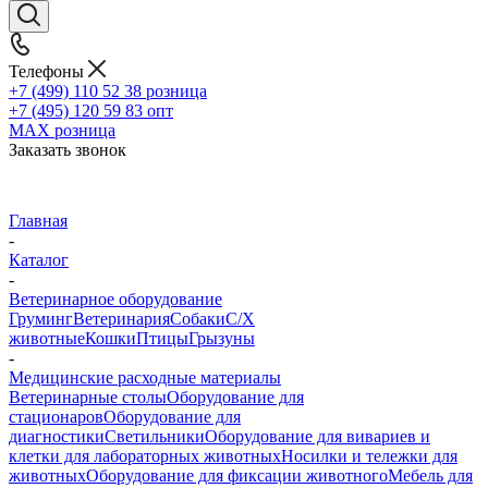
Телефоны
+7 (499) 110 52 38
розница
+7 (495) 120 59 83
опт
MAX
розница
Заказать звонок
Главная
-
Каталог
-
Ветеринарное оборудование
Груминг
Ветеринария
Собаки
С/Х
животные
Кошки
Птицы
Грызуны
-
Медицинские расходные материалы
Ветеринарные столы
Оборудование для
стационаров
Оборудование для
диагностики
Светильники
Оборудование для вивариев и
клетки для лабораторных животных
Носилки и тележки для
животных
Оборудование для фиксации животного
Мебель для