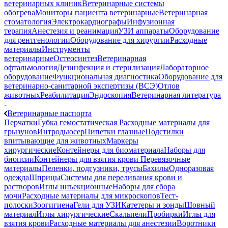
ветеринарных клиник
Ветеринарные системы
обогрева
Мониторы пациента ветеринарные
Ветеринарная
стоматология
Электрокардиографы
Инфузионная
терапия
Анестезия и реанимация
УЗИ аппараты
Оборудование
для рентгенологии
Оборудование для хирургии
Расходные
материалы
Инструменты
ветеринарные
Остеосинтез
Ветеринарная
офтальмология
Дезинфекция и стерилизация
Лабораторное
оборудование
Функциональная диагностика
Оборудование для
ветеринарно-санитарной экспертизы (ВСЭ)
Отлов
животных
Реабилитация
Эндоскопия
Ветеринарная литература
-
Ветеринарные паспорта
Перчатки
Губка гемостатическая
Расходные материалы для
грызунов
Интродьюсер
Пипетки глазные
Подстилки
впитывающие для животных
Маркеры
хирургические
Контейнеры для биоматериала
Наборы для
биопсии
Контейнеры для взятия крови
Перевязочные
материалы
Пеленки, подгузники, трусы
Бахилы
Одноразовая
одежда
Шприцы
Системы для переливания крови и
растворов
Иглы инъекционные
Наборы для сбора
мочи
Расходные материалы для микроскопов
Тест-
полоски
Зоогигиена
Гели для УЗИ
Катетеры и зонды
Шовный
материал
Иглы хирургические
Скальпели
Пробирки
Иглы для
взятия крови
Расходные материалы для анестезии
Воротники