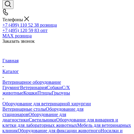
Телефоны
+7 (499) 110 52 38
розница
+7 (495) 120 59 83
опт
MAX
розница
Заказать звонок
Главная
-
Каталог
-
Ветеринарное оборудование
Груминг
Ветеринария
Собаки
С/Х
животные
Кошки
Птицы
Грызуны
-
Оборудование для ветеринарной хирургии
Ветеринарные столы
Оборудование для
стационаров
Оборудование для
диагностики
Светильники
Оборудование для вивариев и
клетки для лабораторных животных
Мебель для ветеринарных
клиник
Оборудование для фиксации животного
Носилки и