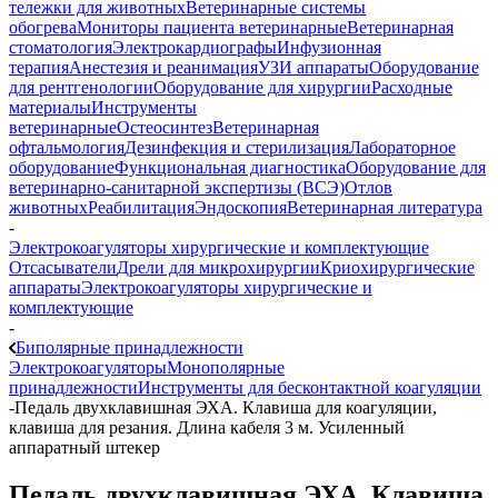
тележки для животных
Ветеринарные системы
обогрева
Мониторы пациента ветеринарные
Ветеринарная
стоматология
Электрокардиографы
Инфузионная
терапия
Анестезия и реанимация
УЗИ аппараты
Оборудование
для рентгенологии
Оборудование для хирургии
Расходные
материалы
Инструменты
ветеринарные
Остеосинтез
Ветеринарная
офтальмология
Дезинфекция и стерилизация
Лабораторное
оборудование
Функциональная диагностика
Оборудование для
ветеринарно-санитарной экспертизы (ВСЭ)
Отлов
животных
Реабилитация
Эндоскопия
Ветеринарная литература
-
Электрокоагуляторы хирургические и комплектующие
Отсасыватели
Дрели для микрохирургии
Криохирургические
аппараты
Электрокоагуляторы хирургические и
комплектующие
-
Биполярные принадлежности
Электрокоагуляторы
Монополярные
принадлежности
Инструменты для бесконтактной коагуляции
-
Педаль двухклавишная ЭХА. Клавиша для коагуляции,
клавиша для резания. Длина кабеля 3 м. Усиленный
аппаратный штекер
Педаль двухклавишная ЭХА. Клавиша