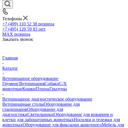
Телефоны
+7 (499) 110 52 38
розница
+7 (495) 120 59 83
опт
MAX
розница
Заказать звонок
Главная
-
Каталог
-
Ветеринарное оборудование
Груминг
Ветеринария
Собаки
С/Х
животные
Кошки
Птицы
Грызуны
-
Ветеринарное диагностическое оборудование
Ветеринарные столы
Оборудование для
стационаров
Оборудование для
диагностики
Светильники
Оборудование для вивариев и
клетки для лабораторных животных
Носилки и тележки для
животных
Оборудование для фиксации животного
Мебель для