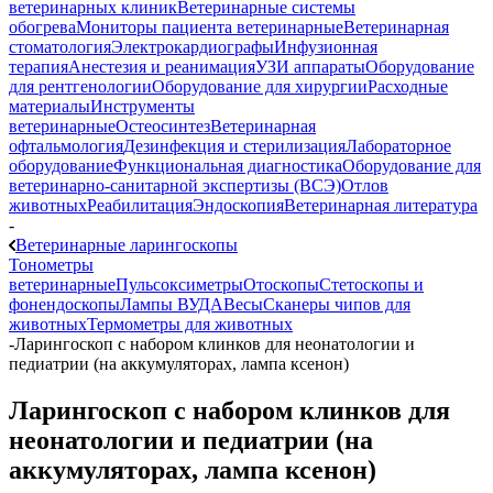
ветеринарных клиник
Ветеринарные системы
обогрева
Мониторы пациента ветеринарные
Ветеринарная
стоматология
Электрокардиографы
Инфузионная
терапия
Анестезия и реанимация
УЗИ аппараты
Оборудование
для рентгенологии
Оборудование для хирургии
Расходные
материалы
Инструменты
ветеринарные
Остеосинтез
Ветеринарная
офтальмология
Дезинфекция и стерилизация
Лабораторное
оборудование
Функциональная диагностика
Оборудование для
ветеринарно-санитарной экспертизы (ВСЭ)
Отлов
животных
Реабилитация
Эндоскопия
Ветеринарная литература
-
Ветеринарные ларингоскопы
Тонометры
ветеринарные
Пульсоксиметры
Отоскопы
Стетоскопы и
фонендоскопы
Лампы ВУДА
Весы
Сканеры чипов для
животных
Термометры для животных
-
Ларингоскоп с набором клинков для неонатологии и
педиатрии (на аккумуляторах, лампа ксенон)
Ларингоскоп с набором клинков для
неонатологии и педиатрии (на
аккумуляторах, лампа ксенон)