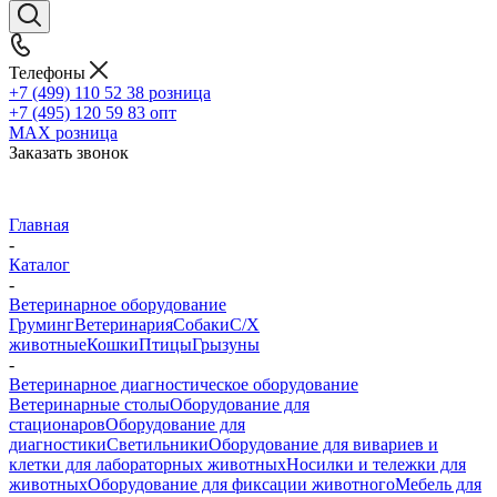
Телефоны
+7 (499) 110 52 38
розница
+7 (495) 120 59 83
опт
MAX
розница
Заказать звонок
Главная
-
Каталог
-
Ветеринарное оборудование
Груминг
Ветеринария
Собаки
С/Х
животные
Кошки
Птицы
Грызуны
-
Ветеринарное диагностическое оборудование
Ветеринарные столы
Оборудование для
стационаров
Оборудование для
диагностики
Светильники
Оборудование для вивариев и
клетки для лабораторных животных
Носилки и тележки для
животных
Оборудование для фиксации животного
Мебель для