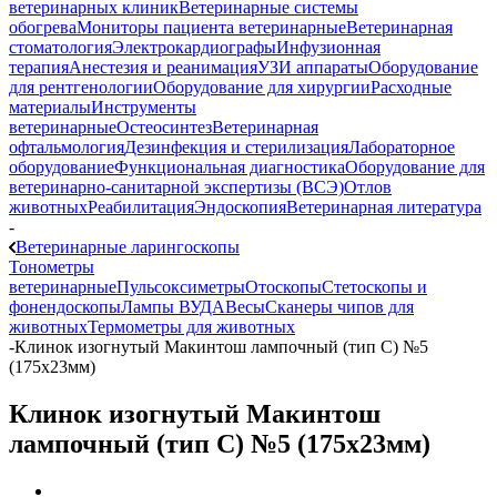
ветеринарных клиник
Ветеринарные системы
обогрева
Мониторы пациента ветеринарные
Ветеринарная
стоматология
Электрокардиографы
Инфузионная
терапия
Анестезия и реанимация
УЗИ аппараты
Оборудование
для рентгенологии
Оборудование для хирургии
Расходные
материалы
Инструменты
ветеринарные
Остеосинтез
Ветеринарная
офтальмология
Дезинфекция и стерилизация
Лабораторное
оборудование
Функциональная диагностика
Оборудование для
ветеринарно-санитарной экспертизы (ВСЭ)
Отлов
животных
Реабилитация
Эндоскопия
Ветеринарная литература
-
Ветеринарные ларингоскопы
Тонометры
ветеринарные
Пульсоксиметры
Отоскопы
Стетоскопы и
фонендоскопы
Лампы ВУДА
Весы
Сканеры чипов для
животных
Термометры для животных
-
Клинок изогнутый Макинтош лампочный (тип С) №5
(175х23мм)
Клинок изогнутый Макинтош
лампочный (тип С) №5 (175х23мм)