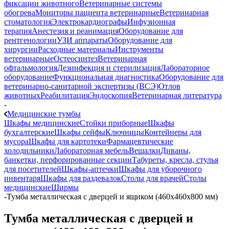
фиксации животного
Ветеринарные системы
обогрева
Мониторы пациента ветеринарные
Ветеринарная
стоматология
Электрокардиографы
Инфузионная
терапия
Анестезия и реанимация
Оборудование для
рентгенологии
УЗИ аппараты
Оборудование для
хирургии
Расходные материалы
Инструменты
ветеринарные
Остеосинтез
Ветеринарная
офтальмология
Дезинфекция и стерилизация
Лабораторное
оборудование
Функциональная диагностика
Оборудование для
ветеринарно-санитарной экспертизы (ВСЭ)
Отлов
животных
Реабилитация
Эндоскопия
Ветеринарная литература
-
Медицинские тумбы
Шкафы медицинские
Стойки приборные
Шкафы
бухгалтерские
Шкафы сейфы
Ключницы
Контейнеры для
мусора
Шкафы для картотеки
Фармацевтические
холодильники
Лабораторная мебель
Вешалки
Диваны,
банкетки, перфорированные секции
Табуреты, кресла, стулья
для посетителей
Шкафы-аптечки
Шкафы для уборочного
инвентаря
Шкафы для раздевалок
Столы для врачей
Столы
медицинские
Ширмы
-
Тумба металлическая с дверцей и ящиком (460x460x800 мм)
Тумба металлическая с дверцей и