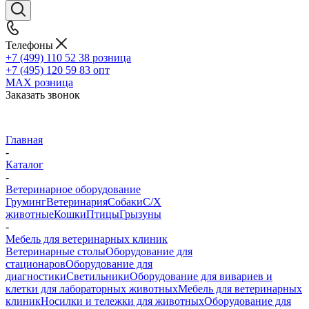
Телефоны
+7 (499) 110 52 38
розница
+7 (495) 120 59 83
опт
MAX
розница
Заказать звонок
Главная
-
Каталог
-
Ветеринарное оборудование
Груминг
Ветеринария
Собаки
С/Х
животные
Кошки
Птицы
Грызуны
-
Мебель для ветеринарных клиник
Ветеринарные столы
Оборудование для
стационаров
Оборудование для
диагностики
Светильники
Оборудование для вивариев и
клетки для лабораторных животных
Мебель для ветеринарных
клиник
Носилки и тележки для животных
Оборудование для