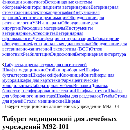
фиксации животного
Ветеринарные системы
обогрева
Мониторы пациента ветеринарные
Ветеринарная
стоматология
Электрокардиографы
Инфузионная
терапия
Анестезия и реанимация
Оборудование для
рентгенологии
УЗИ аппараты
Оборудование для
хирургии
Расходные материалы
Инструменты
ветеринарные
Остеосинтез
Ветеринарная
офтальмология
Дезинфекция и стерилизация
Лабораторное
оборудование
Функциональная диагностика
Оборудование для
ветеринарно-санитарной экспертизы (ВСЭ)
Отлов
животных
Реабилитация
Эндоскопия
Ветеринарная литература
-
Табуреты, кресла, стулья для посетителей
Шкафы медицинские
Стойки приборные
Шкафы
бухгалтерские
Шкафы сейфы
Ключницы
Контейнеры для
мусора
Шкафы для картотеки
Фармацевтические
холодильники
Лабораторная мебель
Вешалки
Диваны,
банкетки, перфорированные секции
Шкафы-аптечки
Шкафы
для уборочного инвентаря
Шкафы для раздевалок
Тумбы
Столы
для врачей
Столы медицинские
Ширмы
-
Табурет медицинский для лечебных учреждений М92-101
Табурет медицинский для лечебных
учреждений М92-101