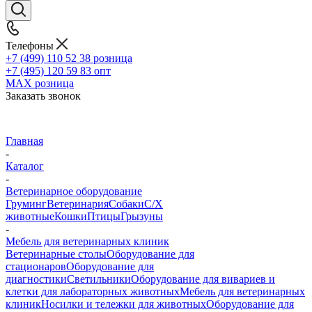
Телефоны
+7 (499) 110 52 38
розница
+7 (495) 120 59 83
опт
MAX
розница
Заказать звонок
Главная
-
Каталог
-
Ветеринарное оборудование
Груминг
Ветеринария
Собаки
С/Х
животные
Кошки
Птицы
Грызуны
-
Мебель для ветеринарных клиник
Ветеринарные столы
Оборудование для
стационаров
Оборудование для
диагностики
Светильники
Оборудование для вивариев и
клетки для лабораторных животных
Мебель для ветеринарных
клиник
Носилки и тележки для животных
Оборудование для