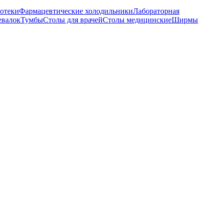
отеки
Фармацевтические холодильники
Лабораторная
евалок
Тумбы
Столы для врачей
Столы медицинские
Ширмы