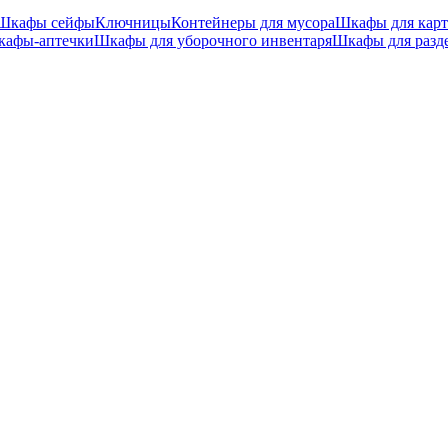
Шкафы сейфы
Ключницы
Контейнеры для мусора
Шкафы для карт
афы-аптечки
Шкафы для уборочного инвентаря
Шкафы для разд