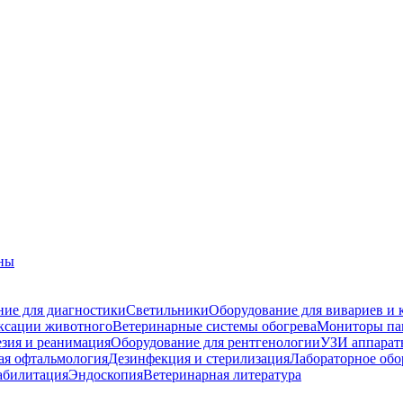
ны
ие для диагностики
Светильники
Оборудование для вивариев и 
ксации животного
Ветеринарные системы обогрева
Мониторы па
зия и реанимация
Оборудование для рентгенологии
УЗИ аппарат
ая офтальмология
Дезинфекция и стерилизация
Лабораторное обо
абилитация
Эндоскопия
Ветеринарная литература