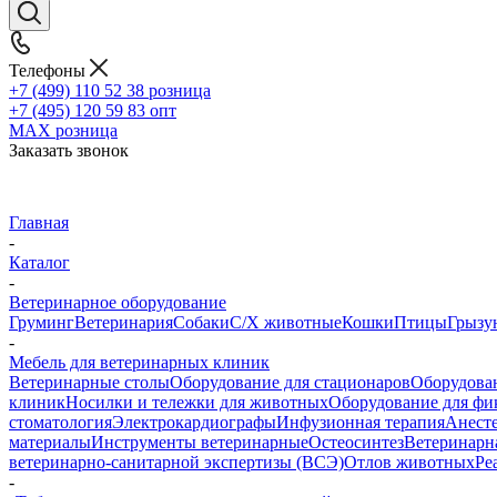
Телефоны
+7 (499) 110 52 38
розница
+7 (495) 120 59 83
опт
MAX
розница
Заказать звонок
Главная
-
Каталог
-
Ветеринарное оборудование
Груминг
Ветеринария
Собаки
С/Х животные
Кошки
Птицы
Грызу
-
Мебель для ветеринарных клиник
Ветеринарные столы
Оборудование для стационаров
Оборудован
клиник
Носилки и тележки для животных
Оборудование для фи
стоматология
Электрокардиографы
Инфузионная терапия
Анесте
материалы
Инструменты ветеринарные
Остеосинтез
Ветеринарн
ветеринарно-санитарной экспертизы (ВСЭ)
Отлов животных
Ре
-