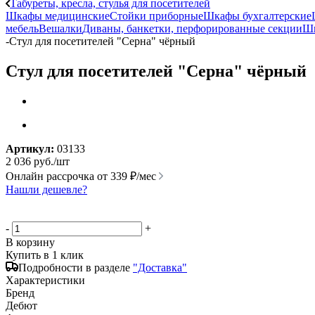
Табуреты, кресла, стулья для посетителей
Шкафы медицинские
Стойки приборные
Шкафы бухгалтерские
мебель
Вешалки
Диваны, банкетки, перфорированные секции
Шк
-
Стул для посетителей "Серна" чёрный
Стул для посетителей "Серна" чёрный
Артикул:
03133
2 036
руб.
/шт
Онлайн рассрочка от
339 ₽/мес
Нашли дешевле?
-
+
В корзину
Купить в 1 клик
Подробности в разделе
"Доставка"
Характеристики
Бренд
Дебют