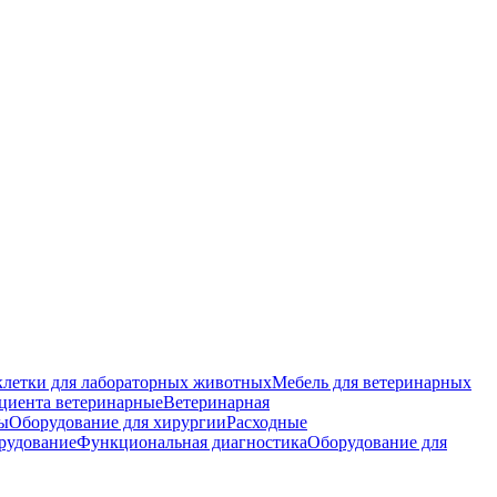
клетки для лабораторных животных
Мебель для ветеринарных
циента ветеринарные
Ветеринарная
ы
Оборудование для хирургии
Расходные
рудование
Функциональная диагностика
Оборудование для