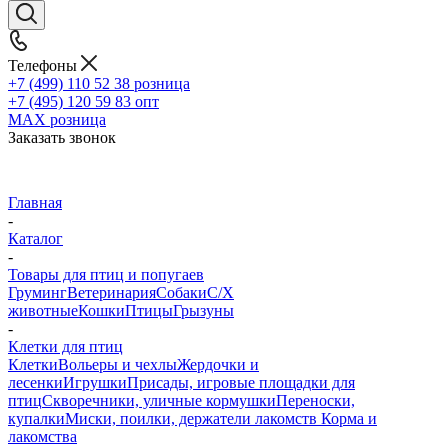
Телефоны
+7 (499) 110 52 38
розница
+7 (495) 120 59 83
опт
MAX
розница
Заказать звонок
Главная
-
Каталог
-
Товары для птиц и попугаев
Груминг
Ветеринария
Собаки
С/Х
животные
Кошки
Птицы
Грызуны
-
Клетки для птиц
Клетки
Вольеры и чехлы
Жердочки и
лесенки
Игрушки
Присады, игровые площадки для
птиц
Скворечники, уличные кормушки
Переноски,
купалки
Миски, поилки, держатели лакомств
Корма и
лакомства