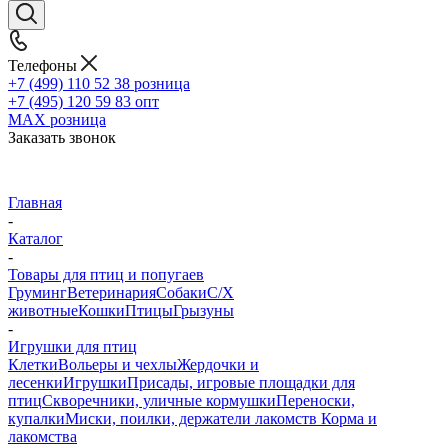
Телефоны
+7 (499) 110 52 38
розница
+7 (495) 120 59 83
опт
MAX
розница
Заказать звонок
Главная
-
Каталог
-
Товары для птиц и попугаев
Груминг
Ветеринария
Собаки
С/Х
животные
Кошки
Птицы
Грызуны
-
Игрушки для птиц
Клетки
Вольеры и чехлы
Жердочки и
лесенки
Игрушки
Присады, игровые площадки для
птиц
Скворечники, уличные кормушки
Переноски,
купалки
Миски, поилки, держатели лакомств
Корма и
лакомства