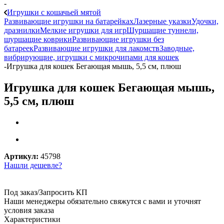
-
Игрушки с кошачьей мятой
Развивающие игрушки на батарейках
Лазерные указки
Удочки,
дразнилки
Мелкие игрушки для игр
Шуршащие туннели,
шуршащие коврики
Развивающие игрушки без
батареек
Развивающие игрушки для лакомств
Заводные,
вибрирующие, игрушки с микрочипами для кошек
-
Игрушка для кошек Бегающая мышь, 5,5 см, плюш
Игрушка для кошек Бегающая мышь,
5,5 см, плюш
Артикул:
45798
Нашли дешевле?
Под заказ/Запросить КП
Наши менеджеры обязательно свяжутся с вами и уточнят
условия заказа
Характеристики