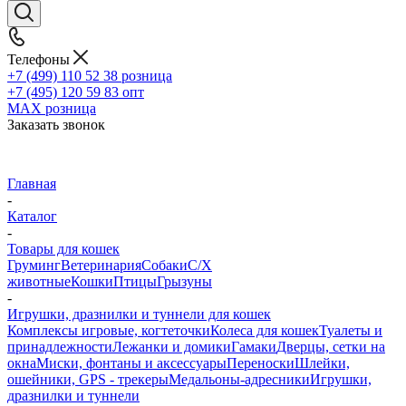
Телефоны
+7 (499) 110 52 38
розница
+7 (495) 120 59 83
опт
MAX
розница
Заказать звонок
Главная
-
Каталог
-
Товары для кошек
Груминг
Ветеринария
Собаки
С/Х
животные
Кошки
Птицы
Грызуны
-
Игрушки, дразнилки и туннели для кошек
Комплексы игровые, когтеточки
Колеса для кошек
Туалеты и
принадлежности
Лежанки и домики
Гамаки
Дверцы, сетки на
окна
Миски, фонтаны и аксессуары
Переноски
Шлейки,
ошейники, GPS - трекеры
Медальоны-адресники
Игрушки,
дразнилки и туннели