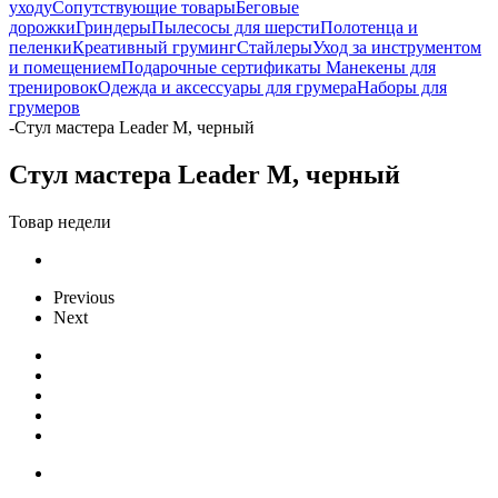
уходу
Сопутствующие товары
Беговые
дорожки
Гриндеры
Пылесосы для шерсти
Полотенца и
пеленки
Креативный груминг
Стайлеры
Уход за инструментом
и помещением
Подарочные сертификаты
Манекены для
тренировок
Одежда и аксессуары для грумера
Наборы для
грумеров
-
Стул мастера Leader M, черный
Стул мастера Leader M, черный
Товар недели
Previous
Next