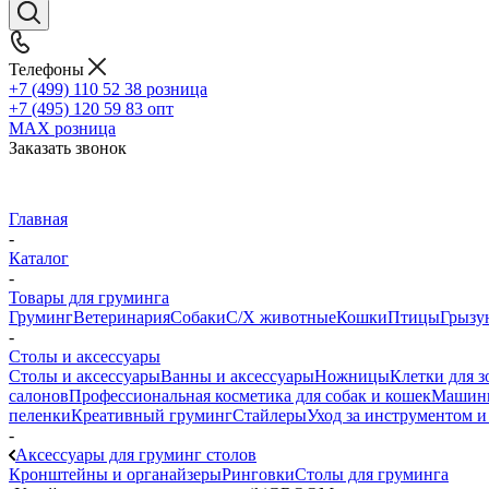
Телефоны
+7 (499) 110 52 38
розница
+7 (495) 120 59 83
опт
MAX
розница
Заказать звонок
Главная
-
Каталог
-
Товары для груминга
Груминг
Ветеринария
Собаки
С/Х животные
Кошки
Птицы
Грызу
-
Столы и аксессуары
Столы и аксессуары
Ванны и аксессуары
Ножницы
Клетки для 
салонов
Профессиональная косметика для собак и кошек
Машинк
пеленки
Креативный груминг
Стайлеры
Уход за инструментом 
-
Аксессуары для груминг столов
Кронштейны и органайзеры
Ринговки
Cтолы для груминга