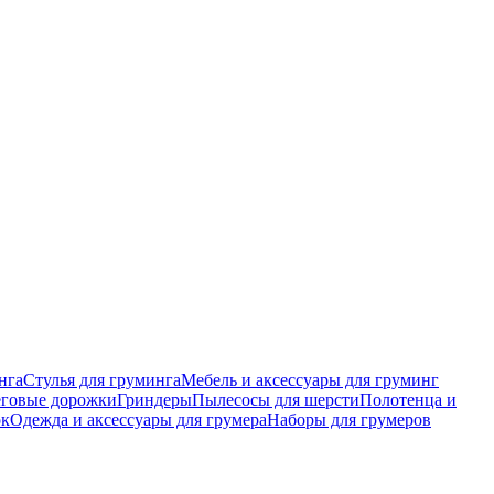
нга
Стулья для груминга
Мебель и аксессуары для груминг
еговые дорожки
Гриндеры
Пылесосы для шерсти
Полотенца и
ок
Одежда и аксессуары для грумера
Наборы для грумеров