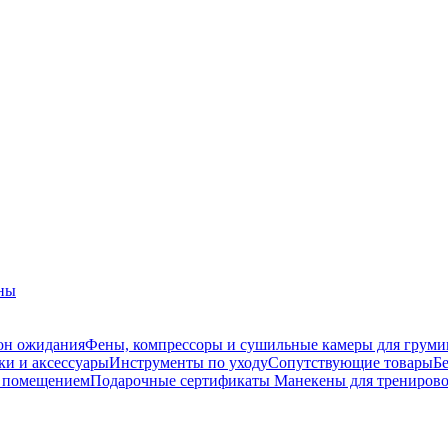
ны
зон ожидания
Фены, компрессоры и сушильные камеры для груми
и и аксессуары
Инструменты по уходу
Сопутствующие товары
Б
и помещением
Подарочные сертификаты
Манекены для трениров