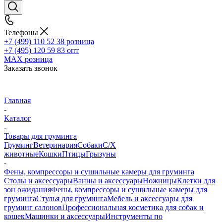
Телефоны
+7 (499) 110 52 38
розница
+7 (495) 120 59 83
опт
MAX
розница
Заказать звонок
Главная
-
Каталог
-
Товары для груминга
Груминг
Ветеринария
Собаки
С/Х
животные
Кошки
Птицы
Грызуны
-
Фены, компрессоры и сушильные камеры для груминга
Столы и аксессуары
Ванны и аксессуары
Ножницы
Клетки для
зон ожидания
Фены, компрессоры и сушильные камеры для
груминга
Стулья для груминга
Мебель и аксессуары для
груминг салонов
Профессиональная косметика для собак и
кошек
Машинки и аксессуары
Инструменты по