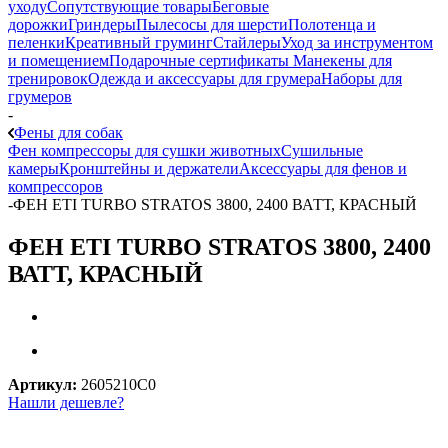
уходу
Сопутствующие товары
Беговые
дорожки
Гриндеры
Пылесосы для шерсти
Полотенца и
пеленки
Креативный груминг
Стайлеры
Уход за инструментом
и помещением
Подарочные сертификаты
Манекены для
тренировок
Одежда и аксессуары для грумера
Наборы для
грумеров
-
Фены для собак
Фен компрессоры для сушки животных
Сушильные
камеры
Кронштейны и держатели
Аксессуары для фенов и
компрессоров
-
ФЕН ETI TURBO STRATOS 3800, 2400 ВАТТ, КРАСНЫЙ
ФЕН ETI TURBO STRATOS 3800, 2400
ВАТТ, КРАСНЫЙ
Артикул:
2605210C0
Нашли дешевле?