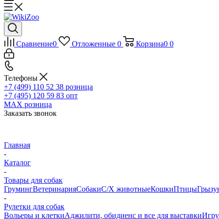
Сравнение
0
Отложенные
0
Корзина
0
0
Телефоны
+7 (499) 110 52 38
розница
+7 (495) 120 59 83
опт
MAX
розница
Заказать звонок
Главная
-
Каталог
-
Товары для собак
Груминг
Ветеринария
Собаки
С/Х животные
Кошки
Птицы
Грызу
-
Рулетки для собак
Вольеры и клетки
Аджилити, обидиенс и все для выставки
Игр