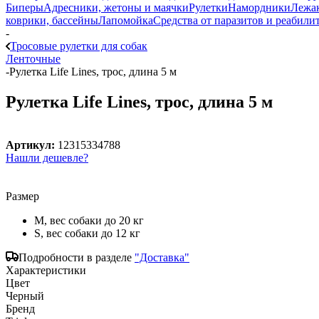
Биперы
Адресники, жетоны и маячки
Рулетки
Намордники
Лежак
коврики, бассейны
Лапомойка
Средства от паразитов и реабили
-
Тросовые рулетки для собак
Ленточные
-
Рулетка Life Lines, трос, длина 5 м
Рулетка Life Lines, трос, длина 5 м
Артикул:
12315334788
Нашли дешевле?
Размер
M, вес собаки до 20 кг
S, вес собаки до 12 кг
Подробности в разделе
"Доставка"
Характеристики
Цвет
Черный
Бренд