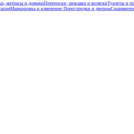
и, матрасы и домики
Переноски, рюкзаки и коляски
Туалеты и п
тация
Маркировка и измерение
Перегородки и дверцы
Снаряжение