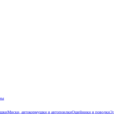
ны
ушки
Миски, автокормушки и автопоилки
Ошейники и поводки
Эл