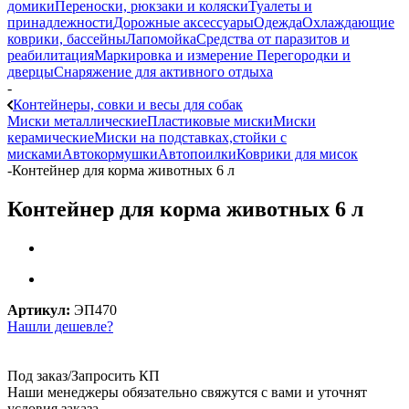
домики
Переноски, рюкзаки и коляски
Туалеты и
принадлежности
Дорожные аксессуары
Одежда
Охлаждающие
коврики, бассейны
Лапомойка
Средства от паразитов и
реабилитация
Маркировка и измерение
Перегородки и
дверцы
Снаряжение для активного отдыха
-
Контейнеры, совки и весы для собак
Миски металлические
Пластиковые миски
Миски
керамические
Миски на подставках,стойки с
мисками
Автокормушки
Автопоилки
Коврики для мисок
-
Контейнер для корма животных 6 л
Контейнер для корма животных 6 л
Артикул:
ЭП470
Нашли дешевле?
Под заказ/Запросить КП
Наши менеджеры обязательно свяжутся с вами и уточнят
условия заказа