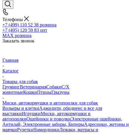
Телефоны
+7 (499) 110 52 38
розница
+7 (495) 120 59 83
опт
MAX
розница
Заказать звонок
Главная
-
Каталог
-
Товары для собак
Груминг
Ветеринария
Собаки
С/Х
животные
Кошки
Птицы
Грызуны
-
Миски, автокормушки и автопоилки для собак
Вольеры и клетки
Аджилити, обидиенс и все для
выставки
Игрушки
Миски, автокормушки и
автопоилки
Ошейники и поводки
Электронные ошейники,
Антилай, Электронные заборы, Биперы
Адресники, жетоны и
маячки
Рулетки
Намордники
Лежаки, матрасы и