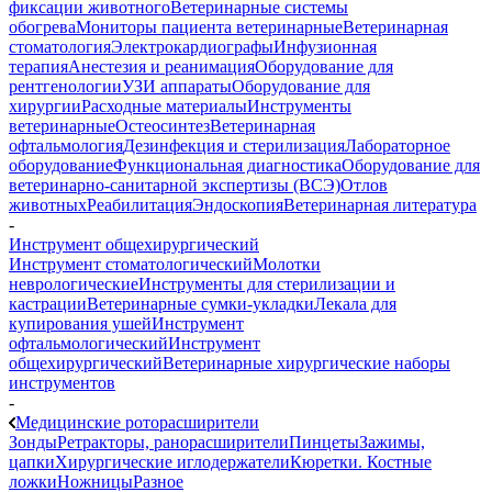
фиксации животного
Ветеринарные системы
обогрева
Мониторы пациента ветеринарные
Ветеринарная
стоматология
Электрокардиографы
Инфузионная
терапия
Анестезия и реанимация
Оборудование для
рентгенологии
УЗИ аппараты
Оборудование для
хирургии
Расходные материалы
Инструменты
ветеринарные
Остеосинтез
Ветеринарная
офтальмология
Дезинфекция и стерилизация
Лабораторное
оборудование
Функциональная диагностика
Оборудование для
ветеринарно-санитарной экспертизы (ВСЭ)
Отлов
животных
Реабилитация
Эндоскопия
Ветеринарная литература
-
Инструмент общехирургический
Инструмент стоматологический
Молотки
неврологические
Инструменты для стерилизации и
кастрации
Ветеринарные сумки-укладки
Лекала для
купирования ушей
Инструмент
офтальмологический
Инструмент
общехирургический
Ветеринарные хирургические наборы
инструментов
-
Медицинские роторасширители
Зонды
Ретракторы, ранорасширители
Пинцеты
Зажимы,
цапки
Хирургические иглодержатели
Кюретки. Костные
ложки
Ножницы
Разное