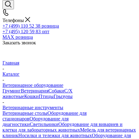
Телефоны
+7 (499) 110 52 38
розница
+7 (495) 120 59 83
опт
MAX
розница
Заказать звонок
Главная
-
Каталог
-
Ветеринарное оборудование
Груминг
Ветеринария
Собаки
С/Х
животные
Кошки
Птицы
Грызуны
-
Ветеринарные инструменты
Ветеринарные столы
Оборудование для
стационаров
Оборудование для
диагностики
Светильники
Оборудование для вивариев и
клетки для лабораторных животных
Мебель для ветеринарных
клиник
Носилки и тележки для животных
Оборудование для