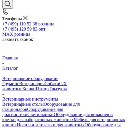
Телефоны
+7 (499) 110 52 38
розница
+7 (495) 120 59 83
опт
MAX
розница
Заказать звонок
Главная
-
Каталог
-
Ветеринарное оборудование
Груминг
Ветеринария
Собаки
С/Х
животные
Кошки
Птицы
Грызуны
-
Ветеринарные инструменты
Ветеринарные столы
Оборудование для
стационаров
Оборудование для
диагностики
Светильники
Оборудование для вивариев и
клетки для лабораторных животных
Мебель для ветеринарных
клиник
Носилки и тележки для животных
Оборудование для