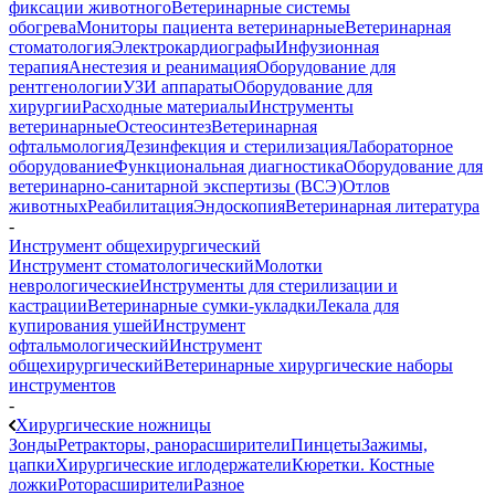
фиксации животного
Ветеринарные системы
обогрева
Мониторы пациента ветеринарные
Ветеринарная
стоматология
Электрокардиографы
Инфузионная
терапия
Анестезия и реанимация
Оборудование для
рентгенологии
УЗИ аппараты
Оборудование для
хирургии
Расходные материалы
Инструменты
ветеринарные
Остеосинтез
Ветеринарная
офтальмология
Дезинфекция и стерилизация
Лабораторное
оборудование
Функциональная диагностика
Оборудование для
ветеринарно-санитарной экспертизы (ВСЭ)
Отлов
животных
Реабилитация
Эндоскопия
Ветеринарная литература
-
Инструмент общехирургический
Инструмент стоматологический
Молотки
неврологические
Инструменты для стерилизации и
кастрации
Ветеринарные сумки-укладки
Лекала для
купирования ушей
Инструмент
офтальмологический
Инструмент
общехирургический
Ветеринарные хирургические наборы
инструментов
-
Хирургические ножницы
Зонды
Ретракторы, ранорасширители
Пинцеты
Зажимы,
цапки
Хирургические иглодержатели
Кюретки. Костные
ложки
Роторасширители
Разное