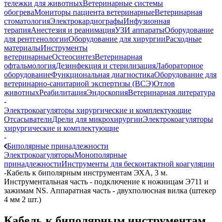
тележки для животных
Ветеринарные системы
обогрева
Мониторы пациента ветеринарные
Ветеринарная
стоматология
Электрокардиографы
Инфузионная
терапия
Анестезия и реанимация
УЗИ аппараты
Оборудование
для рентгенологии
Оборудование для хирургии
Расходные
материалы
Инструменты
ветеринарные
Остеосинтез
Ветеринарная
офтальмология
Дезинфекция и стерилизация
Лабораторное
оборудование
Функциональная диагностика
Оборудование для
ветеринарно-санитарной экспертизы (ВСЭ)
Отлов
животных
Реабилитация
Эндоскопия
Ветеринарная литература
-
Электрокоагуляторы хирургические и комплектующие
Отсасыватели
Дрели для микрохирургии
Электрокоагуляторы
хирургические и комплектующие
-
Биполярные принадлежности
Электрокоагуляторы
Монополярные
принадлежности
Инструменты для бесконтактной коагуляции
-
Кабель к биполярным инструментам ЭХА, 3 м.
Инструментальная часть - подключение к ножницам Э711 и
зажимам NS. Аппаратная часть - двухполюсная вилка (штекер
4 мм 2 шт.)
Кабель к биполярным инструментам