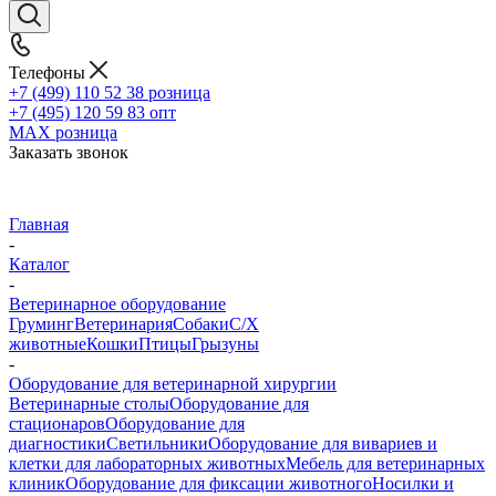
Телефоны
+7 (499) 110 52 38
розница
+7 (495) 120 59 83
опт
MAX
розница
Заказать звонок
Главная
-
Каталог
-
Ветеринарное оборудование
Груминг
Ветеринария
Собаки
С/Х
животные
Кошки
Птицы
Грызуны
-
Оборудование для ветеринарной хирургии
Ветеринарные столы
Оборудование для
стационаров
Оборудование для
диагностики
Светильники
Оборудование для вивариев и
клетки для лабораторных животных
Мебель для ветеринарных
клиник
Оборудование для фиксации животного
Носилки и