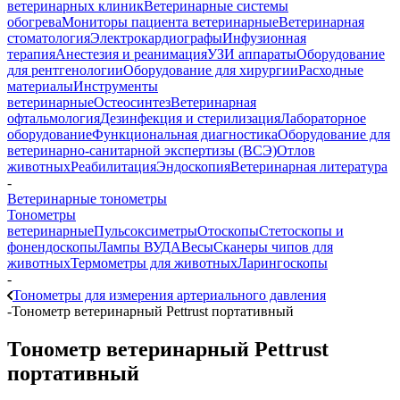
ветеринарных клиник
Ветеринарные системы
обогрева
Мониторы пациента ветеринарные
Ветеринарная
стоматология
Электрокардиографы
Инфузионная
терапия
Анестезия и реанимация
УЗИ аппараты
Оборудование
для рентгенологии
Оборудование для хирургии
Расходные
материалы
Инструменты
ветеринарные
Остеосинтез
Ветеринарная
офтальмология
Дезинфекция и стерилизация
Лабораторное
оборудование
Функциональная диагностика
Оборудование для
ветеринарно-санитарной экспертизы (ВСЭ)
Отлов
животных
Реабилитация
Эндоскопия
Ветеринарная литература
-
Ветеринарные тонометры
Тонометры
ветеринарные
Пульсоксиметры
Отоскопы
Стетоскопы и
фонендоскопы
Лампы ВУДА
Весы
Сканеры чипов для
животных
Термометры для животных
Ларингоскопы
-
Тонометры для измерения артериального давления
-
Тонометр ветеринарный Pettrust портативный
Тонометр ветеринарный Pettrust
портативный