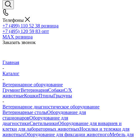
Телефоны
+7 (499) 110 52 38
розница
+7 (495) 120 59 83
опт
MAX
розница
Заказать звонок
Главная
-
Каталог
-
Ветеринарное оборудование
Груминг
Ветеринария
Собаки
С/Х
животные
Кошки
Птицы
Грызуны
-
Ветеринарное диагностическое оборудование
Ветеринарные столы
Оборудование для
стационаров
Оборудование для
диагностики
Светильники
Оборудование для вивариев и
клетки для лабораторных животных
Носилки и тележки для
животных
Оборудование для фиксации животного
Мебель для