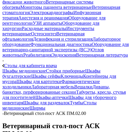
фиксации животного
Ветеринарные системы
обогрева
Мониторы пациента ветеринарные
Ветеринарная
стоматология
Электрокардиографы
Инфузионная
терапия
Анестезия и реанимация
Оборудование для
рентгенологии
УЗИ аппараты
Оборудование для
хирургии
Расходные материалы
Инструменты
ветеринарные
Остеосинтез
Ветеринарная
офтальмология
Дезинфекция и стерилизация
Лабораторное
оборудование
Функциональная диагностика
Оборудование для
ветеринарно-санитарной экспертизы (ВСЭ)
Отлов
животных
Реабилитация
Эндоскопия
Ветеринарная литература
-
Столы для кабинета врача
Шкафы медицинские
Стойки приборные
Шкафы
бухгалтерские
Шкафы сейфы
Ключницы
Контейнеры для
мусора
Шкафы для картотеки
Фармацевтические
холодильники
Лабораторная мебель
Вешалки
Диваны,
банкетки, перфорированные секции
Табуреты, кресла, стулья
для посетителей
Шкафы-аптечки
Шкафы для уборочного
инвентаря
Шкафы для раздевалок
Тумбы
Столы
медицинские
Ширмы
-
Ветеринарный стол-пост АСК ПМ.02.00
Ветеринарный стол-пост АСК