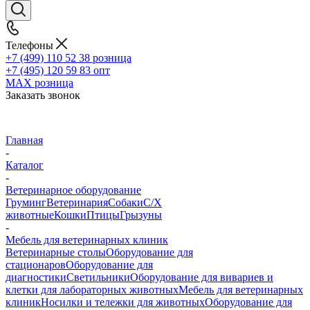
Телефоны
+7 (499) 110 52 38
розница
+7 (495) 120 59 83
опт
MAX
розница
Заказать звонок
Главная
-
Каталог
-
Ветеринарное оборудование
Груминг
Ветеринария
Собаки
С/Х
животные
Кошки
Птицы
Грызуны
-
Мебель для ветеринарных клиник
Ветеринарные столы
Оборудование для
стационаров
Оборудование для
диагностики
Светильники
Оборудование для вивариев и
клетки для лабораторных животных
Мебель для ветеринарных
клиник
Носилки и тележки для животных
Оборудование для