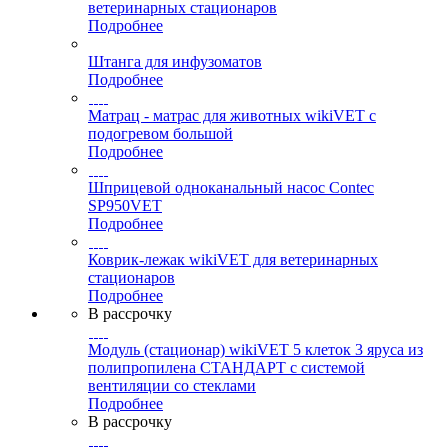
ветеринарных стационаров
Подробнее
Штанга для инфузоматов
Подробнее
Матрац - матрас для животных wikiVET с
подогревом большой
Подробнее
Шприцевой одноканальный насос Contec
SP950VET
Подробнее
Коврик-лежак wikiVET для ветеринарных
стационаров
Подробнее
В рассрочку
Модуль (стационар) wikiVET 5 клеток 3 яруса из
полипропилена СТАНДАРТ с системой
вентиляции со стеклами
Подробнее
В рассрочку