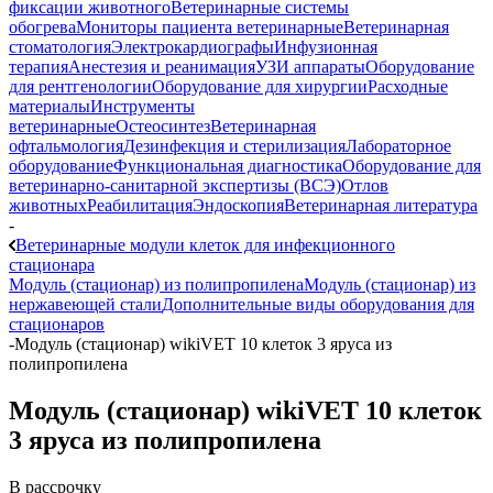
фиксации животного
Ветеринарные системы
обогрева
Мониторы пациента ветеринарные
Ветеринарная
стоматология
Электрокардиографы
Инфузионная
терапия
Анестезия и реанимация
УЗИ аппараты
Оборудование
для рентгенологии
Оборудование для хирургии
Расходные
материалы
Инструменты
ветеринарные
Остеосинтез
Ветеринарная
офтальмология
Дезинфекция и стерилизация
Лабораторное
оборудование
Функциональная диагностика
Оборудование для
ветеринарно-санитарной экспертизы (ВСЭ)
Отлов
животных
Реабилитация
Эндоскопия
Ветеринарная литература
-
Ветеринарные модули клеток для инфекционного
стационара
Модуль (стационар) из полипропилена
Модуль (стационар) из
нержавеющей стали
Дополнительные виды оборудования для
стационаров
-
Модуль (стационар) wikiVET 10 клеток 3 яруса из
полипропилена
Модуль (стационар) wikiVET 10 клеток
3 яруса из полипропилена
В рассрочку