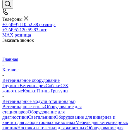
Телефоны
+7 (499) 110 52 38
розница
+7 (495) 120 59 83
опт
MAX
розница
Заказать звонок
Главная
-
Каталог
-
Ветеринарное оборудование
Груминг
Ветеринария
Собаки
С/Х
животные
Кошки
Птицы
Грызуны
-
Ветеринарные модули (стационары)
Ветеринарные столы
Оборудование для
стационаров
Оборудование для
диагностики
Светильники
Оборудование для вивариев и
клетки для лабораторных животных
Мебель для ветеринарных
клиник
Носилки и тележки для животных
Оборудование для