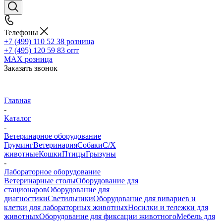
Телефоны
+7 (499) 110 52 38
розница
+7 (495) 120 59 83
опт
MAX
розница
Заказать звонок
Главная
-
Каталог
-
Ветеринарное оборудование
Груминг
Ветеринария
Собаки
С/Х
животные
Кошки
Птицы
Грызуны
-
Лабораторное оборудование
Ветеринарные столы
Оборудование для
стационаров
Оборудование для
диагностики
Светильники
Оборудование для вивариев и
клетки для лабораторных животных
Носилки и тележки для
животных
Оборудование для фиксации животного
Мебель для