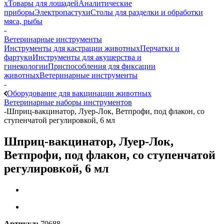
х
Товары для лошадей
Аналитические
приборы
Электропастухи
Столы для разделки и обработки
мяса, рыбы
-
Ветеринарные инструменты
Инструменты для кастрации животных
Перчатки и
фартуки
Инструменты для акушерства и
гинекологии
Приспособления для фиксации
животных
Ветеринарные инструменты
-
Оборудование для вакцинации животных
Ветеринарные наборы инструментов
-
Шприц-вакцинатор, Луер-Лок, Ветпрофи, под флакон, со
ступенчатой регулировкой, 6 мл
Шприц-вакцинатор, Луер-Лок,
Ветпрофи, под флакон, со ступенчатой
регулировкой, 6 мл
Артикул:
79688