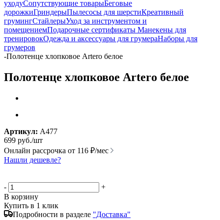
уходу
Сопутствующие товары
Беговые
дорожки
Гриндеры
Пылесосы для шерсти
Креативный
груминг
Стайлеры
Уход за инструментом и
помещением
Подарочные сертификаты
Манекены для
тренировок
Одежда и аксессуары для грумера
Наборы для
грумеров
-
Полотенце хлопковое Artero белое
Полотенце хлопковое Artero белое
Артикул:
A477
699
руб.
/шт
Онлайн рассрочка от
116 ₽/мес
Нашли дешевле?
-
+
В корзину
Купить в 1 клик
Подробности в разделе
"Доставка"