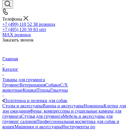
Телефоны
+7 (499) 110 52 38
розница
+7 (495) 120 59 83
опт
MAX
розница
Заказать звонок
Главная
-
Каталог
-
Товары для груминга
Груминг
Ветеринария
Собаки
С/Х
животные
Кошки
Птицы
Грызуны
-
Полотенца и пеленки для собак
Столы и аксессуары
Ванны и аксессуары
Ножницы
Клетки для
зон ожидания
Фены, компрессоры и сушильные камеры для
груминга
Стулья для груминга
Мебель и аксессуары для
груминг салонов
Профессиональная косметика для собак и
кошек
Машинки и аксессуары
Инструменты по