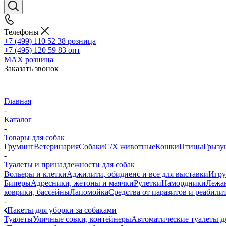
Телефоны
+7 (499) 110 52 38
розница
+7 (495) 120 59 83
опт
MAX
розница
Заказать звонок
Главная
-
Каталог
-
Товары для собак
Груминг
Ветеринария
Собаки
С/Х животные
Кошки
Птицы
Грызу
-
Туалеты и принадлежности для собак
Вольеры и клетки
Аджилити, обидиенс и все для выставки
Игр
Биперы
Адресники, жетоны и маячки
Рулетки
Намордники
Лежак
коврики, бассейны
Лапомойка
Средства от паразитов и реабили
-
Пакеты для уборки за собаками
Туалеты
Уличные совки, контейнеры
Автоматические туалеты д