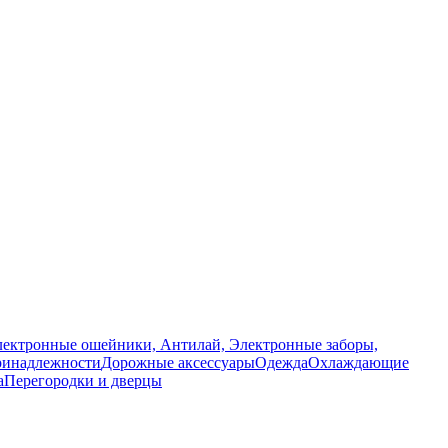
ектронные ошейники, Антилай, Электронные заборы,
ринадлежности
Дорожные аксессуары
Одежда
Охлаждающие
а
Перегородки и дверцы