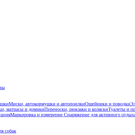
ны
ушки
Миски, автокормушки и автопоилки
Ошейники и поводки
Эл
и, матрасы и домики
Переноски, рюкзаки и коляски
Туалеты и п
тация
Маркировка и измерение
Снаряжение для активного отдых
ля собак