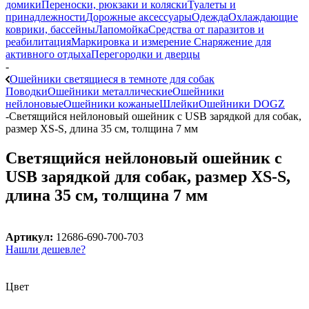
домики
Переноски, рюкзаки и коляски
Туалеты и
принадлежности
Дорожные аксессуары
Одежда
Охлаждающие
коврики, бассейны
Лапомойка
Средства от паразитов и
реабилитация
Маркировка и измерение
Снаряжение для
активного отдыха
Перегородки и дверцы
-
Ошейники светящиеся в темноте для собак
Поводки
Ошейники металлические
Ошейники
нейлоновые
Ошейники кожаные
Шлейки
Ошейники DOGZ
-
Светящийся нейлоновый ошейник с USB зарядкой для собак,
размер XS-S, длина 35 см, толщина 7 мм
Светящийся нейлоновый ошейник с
USB зарядкой для собак, размер XS-S,
длина 35 см, толщина 7 мм
Артикул:
12686-690-700-703
Нашли дешевле?
Цвет