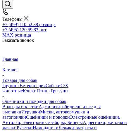
Телефоны
+7 (499) 110 52 38
розница
+7 (495) 120 59 83
опт
MAX
розница
Заказать звонок
Главная
-
Каталог
-
Товары для собак
Груминг
Ветеринария
Собаки
С/Х
животные
Кошки
Птицы
Грызуны
-
Ошейники и поводки для собак
Вольеры и клетки
Аджилити, обидиенс и все для
выставки
Игрушки
Миски, автокормушки и
автопоилки
Ошейники и поводки
Электронные ошейники,
Антилай, Электронные заборы, Биперы
Адресники, жетоны и
маячки
Рулетки
Намордники
Лежаки, матрасы и